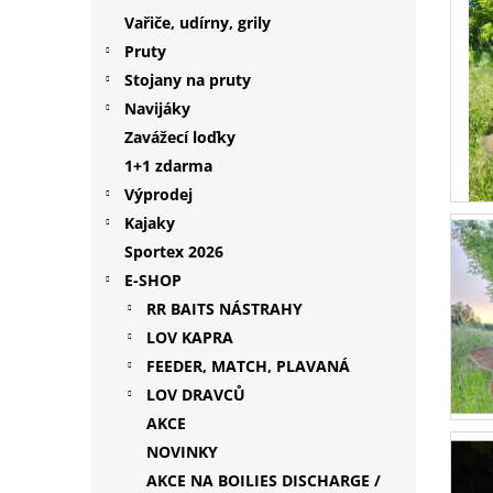
p
Vařiče, udírny, grily
a
Pruty
n
Stojany na pruty
e
Navijáky
l
Zavážecí loďky
1+1 zdarma
Výprodej
Kajaky
Sportex 2026
E-SHOP
RR BAITS NÁSTRAHY
LOV KAPRA
FEEDER, MATCH, PLAVANÁ
LOV DRAVCŮ
AKCE
NOVINKY
AKCE NA BOILIES DISCHARGE /