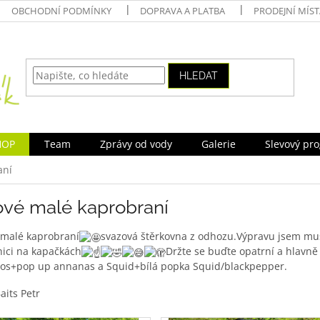
OBCHODNÍ PODMÍNKY
DOPRAVA A PLATBA
PRODEJNÍ MÍS
HLEDAT
HOP
Team
Zprávy od vody
Galerie
Slevový pr
aní
ové malé kaprobraní
 malé kaprobraní
svazová štěrkovna z odhozu.Výpravu jsem muse
ici na kapačkách
Držte se buďte opatrní a hlavně
ňos+pop up annanas a Squid+bílá popka Squid/blackpepper.
aits Petr