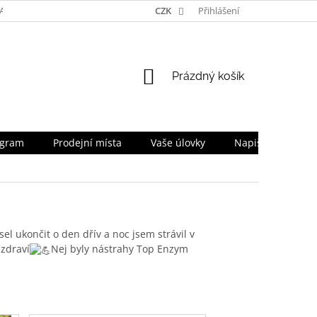
TA
NAPIŠTE NÁM
TEAM
CZK
PRO OBCHODNÍKY
Přihlášení
SLEVOV
NÁKUPNÍ
Prázdný košík
KOŠÍK
ogram
Prodejní místa
Vaše úlovky
Napište nám
l ukončit o den dřív a noc jsem strávil v
 zdraví
Nej byly nástrahy Top Enzym