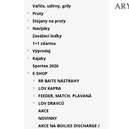
p
Vařiče, udírny, grily
a
Pruty
n
Stojany na pruty
e
Navijáky
l
Zavážecí loďky
1+1 zdarma
Výprodej
Kajaky
Sportex 2026
E-SHOP
RR BAITS NÁSTRAHY
LOV KAPRA
FEEDER, MATCH, PLAVANÁ
LOV DRAVCŮ
AKCE
NOVINKY
AKCE NA BOILIES DISCHARGE /