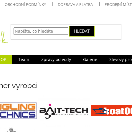
OBCHODNÍ PODMÍNKY
DOPRAVA A PLATBA
PRODEJNÍ MÍS
HLEDAT
HOP
Team
Zprávy od vody
Galerie
Slevový pr
ner vyrobci