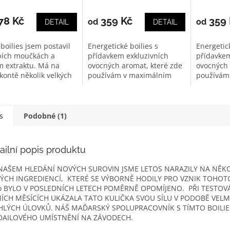
cení
hodnocení
hodnocen
ktu
produktu
produktu
78 Kč
359 Kč
359 
od
od
DETAIL
DETAIL
je
je
4,2
2,7
boilies jsem postavil
Energetické boilies s
Energetick
z
z
bích moučkách a
přídavkem exkluzivních
přídavkem
5
5
m extraktu. Má na
ovocných aromat, které zde
ovocných 
iček.
hvězdiček.
hvězdiček
kontě několik velkých
používám v maximálním
používám
. Funguje...
možném dávkování. Velmi...
možném dá
s
Podobné (1)
ailní popis produktu
 NAŠEM HLEDÁNÍ NOVÝCH SUROVIN JSME LETOS NARAZILY NA NĚK
ÝCH INGREDIENCÍ, KTERÉ SE VÝBORNĚ HODILY PRO VZNIK TOHOTO
o BYLO V POSLEDNÍCH LETECH POMĚRNĚ OPOMÍJENO. PŘI TESTOVÁ
NÍCH MĚSÍCÍCH UKÁZALA TATO KULIČKA SVOU SÍLU V PODOBĚ VELM
HLÝCH ÚLOVKŮ. NÁŠ MAĎARSKÝ SPOLUPRACOVNÍK S TÍMTO BOILI
AILOVÉHO UMÍSTNĚNÍ NA ZÁVODECH.