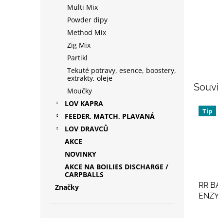
Multi Mix
Powder dipy
Method Mix
Zig Mix
Partikl
Tekuté potravy, esence, boostery,
extrakty, oleje
Souvi
Moučky
LOV KAPRA
Tip
FEEDER, MATCH, PLAVANÁ
LOV DRAVCŮ
AKCE
NOVINKY
AKCE NA BOILIES DISCHARGE /
CARPBALLS
RR B
Značky
ENZ
Prům