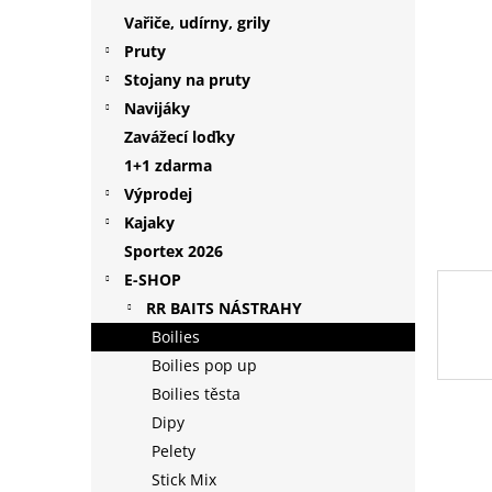
p
Vařiče, udírny, grily
a
Pruty
n
Stojany na pruty
e
Navijáky
l
Zavážecí loďky
1+1 zdarma
Výprodej
Kajaky
Sportex 2026
E-SHOP
RR BAITS NÁSTRAHY
Boilies
Boilies pop up
Boilies těsta
Dipy
Pelety
Stick Mix