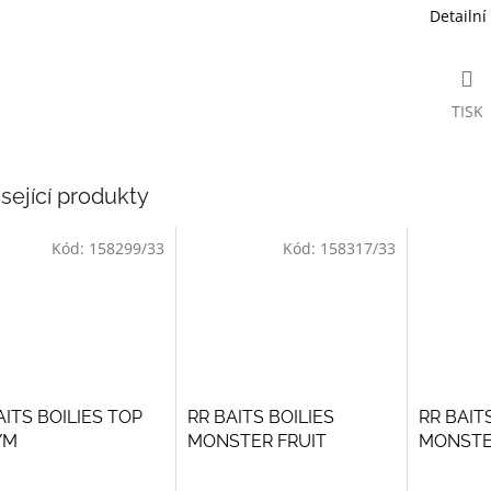
Detailní
TISK
sející produkty
Kód:
158299/33
Kód:
158317/33
AITS BOILIES TOP
RR BAITS BOILIES
RR BAIT
YM
MONSTER FRUIT
MONSTE
BANANA
PINEAP
ěrné
Průměrné
Průměrné