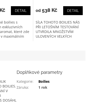
í
hodnocení
produktu
Kč
538 Kč
od
DETAIL
DETAIL
je
4,0
é boilies s
SÍLA TOHOTO BOILIES NÁS
z
 exkluzivních
PŘI LETOŠNÍM TESTOVÁNÍ
5
aromat, které zde
UTVRDILA MNOŽSTVÍM
.
hvězdiček.
 v maximálním
ULOVENÝCH VELKÝCH
vkování. Velmi...
KAPRŮ. A NENÍ DIVU, JE
DOSLOVA...
Doplňkové parametry
OLIK
Kategorie
:
Boilies
 BOILIES.
Záruka
:
1 rok
NÍ V
I
ES DOSÁHL