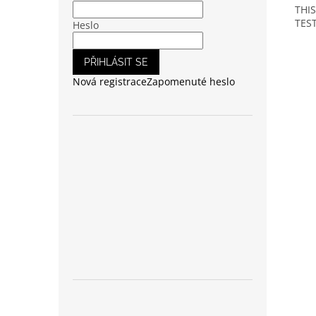
THI
TES
Heslo
PŘIHLÁSIT SE
Nová registrace
Zapomenuté heslo