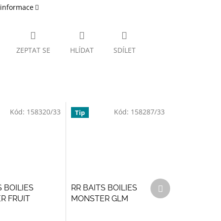
 informace
ZEPTAT SE
HLÍDAT
SDÍLET
Kód:
158320/33
Kód:
158287/33
Tip
Další
S BOILIES
RR BAITS BOILIES
produkt
R FRUIT
MONSTER GLM
PLE
Průměrné