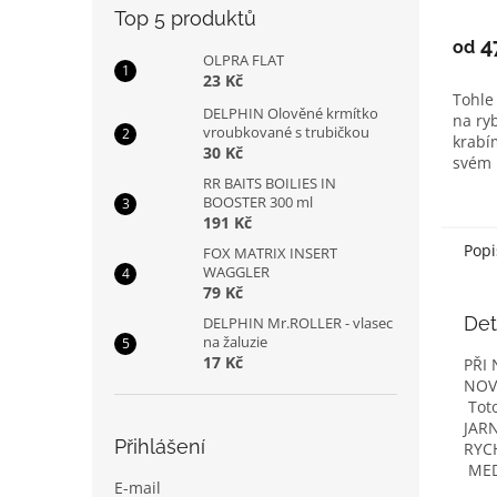
Top 5 produktů
hodno
produ
4
od
OLPRA FLAT
je
23 Kč
4,0
Tohle 
z
DELPHIN Olověné krmítko
na ry
5
vroubkované s trubičkou
krabí
hvězd
30 Kč
svém 
kaprů 
RR BAITS BOILIES IN
BOOSTER 300 ml
191 Kč
Popi
FOX MATRIX INSERT
WAGGLER
79 Kč
Det
DELPHIN Mr.ROLLER - vlasec
na žaluzie
17 Kč
PŘI
NOV
Tot
JAR
Přihlášení
RYC
MED
E-mail