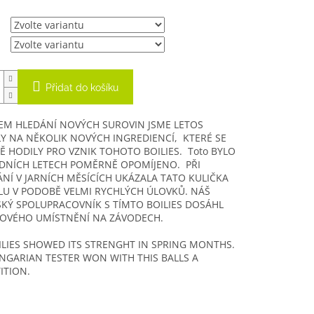
Přidat do košíku
EM HLEDÁNÍ NOVÝCH SUROVIN JSME LETOS
Y NA NĚKOLIK NOVÝCH INGREDIENCÍ, KTERÉ SE
 HODILY PRO VZNIK TOHOTO BOILIES. Toto BYLO
EDNÍCH LETECH POMĚRNĚ OPOMÍJENO. PŘI
NÍ V JARNÍCH MĚSÍCÍCH UKÁZALA TATO KULIČKA
LU V PODOBĚ VELMI RYCHLÝCH ÚLOVKŮ. NÁŠ
KÝ SPOLUPRACOVNÍK S TÍMTO BOILIES DOSÁHL
OVÉHO UMÍSTNĚNÍ NA ZÁVODECH.
ILIES SHOWED ITS STRENGHT IN SPRING MONTHS.
GARIAN TESTER WON WITH THIS BALLS A
ITION.