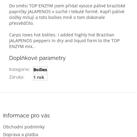
Do směsi TOP ENZYM jsem přidal vysoce pálivé brazilské
papričky JALAPENOS v suché i tekuté formě. Kapři pálivé
složky milují a toto boilies mně o tom dokonale
přesvědčilo.
Carps loves hot boliles. I added highly hot Brazilian
JALAPENOS peppers in dry and liquid form to the TOP
ENZYM mix..
Doplňkové parametry
Kategorie
:
Boilies
Záruka
:
1 rok
Z
á
p
a
Informace pro vás
t
Obchodní podmínky
í
Doprava a platba