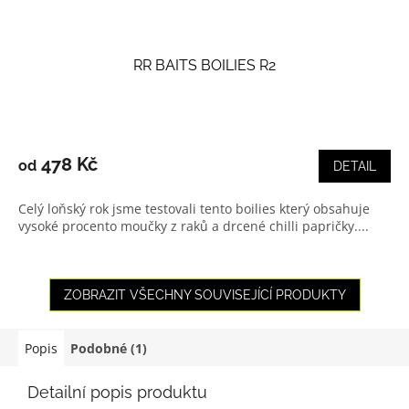
RR BAITS BOILIES R2
Průměrné
hodnocení
produktu
478 Kč
od
DETAIL
je
3,8
Celý loňský rok jsme testovali tento boilies který obsahuje
z
vysoké procento moučky z raků a drcené chilli papričky....
5
hvězdiček.
ZOBRAZIT VŠECHNY SOUVISEJÍCÍ PRODUKTY
Popis
Podobné (1)
Detailní popis produktu