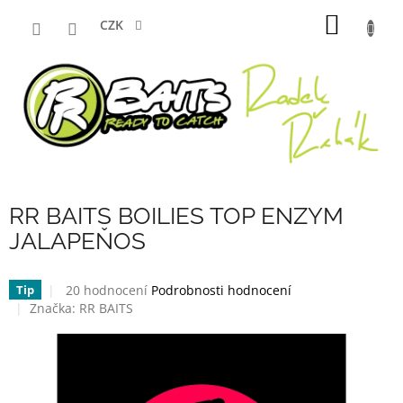
Přejít
NÁKUP
na
CZK
obsah
KOŠÍK
RR BAITS BOILIES TOP ENZYM
JALAPEŇOS
Průměrné
20 hodnocení
Podrobnosti hodnocení
Tip
hodnocení
Značka:
RR BAITS
produktu
je
4,1
z
5