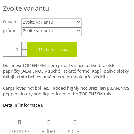
Měrná
Zvolte variantu
cena:
Obsah
průměr
Přidat do košíku
Do směsi TOP ENZYM jsem přidal vysoce pálivé brazilské
papričky JALAPENOS v suché i tekuté formě. Kapři pálivé složky
milují a toto boilies mně o tom dokonale přesvědčilo.
Carps loves hot boliles. I added highly hot Brazilian JALAPENOS
peppers in dry and liquid form to the TOP ENZYM mix..
Detailní informace
ZEPTAT SE
HLÍDAT
SDÍLET