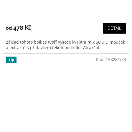
Průměrné
hodnocení
produktu
478 Kč
od
DETAIL
je
4,3
Základ tohoto boilies tvoří vysoce kvalitní mix SQUID mouček
z
a extraktů s přídavkem tekutého krillu. Atrakční...
5
hvězdiček.
Kód:
158281/33
Tip