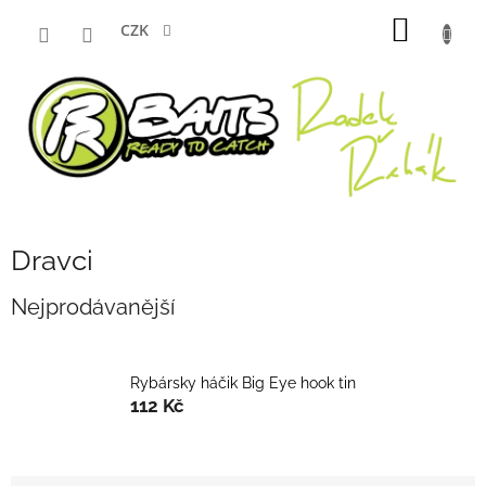
Přejít
NÁKUP
na
CZK
obsah
KOŠÍK
Dravci
Nejprodávanější
Rybársky háčik Big Eye hook tin
112 Kč