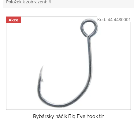
Položek k zobrazení:
1
V
Kód:
44 4480001
Akce
ý
p
i
s
p
r
o
d
u
k
t
ů
Rybársky háčik Big Eye hook tin