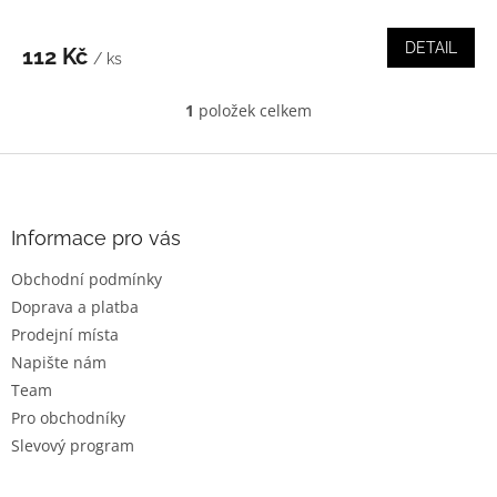
DETAIL
112 Kč
/ ks
1
položek celkem
O
v
l
Z
á
á
d
p
a
a
Informace pro vás
c
t
í
Obchodní podmínky
í
p
Doprava a platba
r
v
Prodejní místa
k
Napište nám
y
Team
v
ý
Pro obchodníky
p
Slevový program
i
s