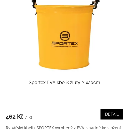
Sportex EVA kbelík žlutý 21x20cm
DETAIL
462 Kč
/ ks
Rybářský kbelík SPORTEX vyrobený z EVA, snadné ke složení