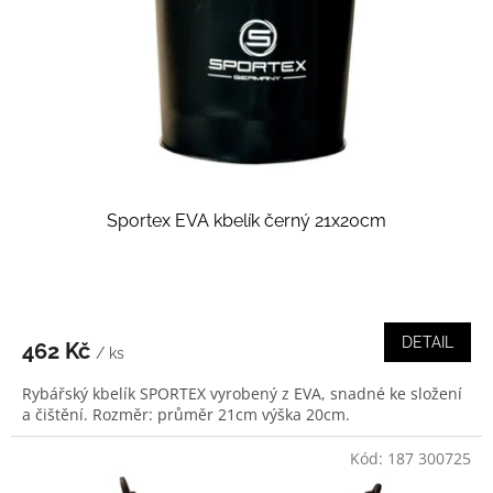
r
o
d
u
k
t
ů
Sportex EVA kbelík černý 21x20cm
DETAIL
462 Kč
/ ks
Rybářský kbelík SPORTEX vyrobený z EVA, snadné ke složení
a čištění. Rozměr: průměr 21cm výška 20cm.
Kód:
187 300725