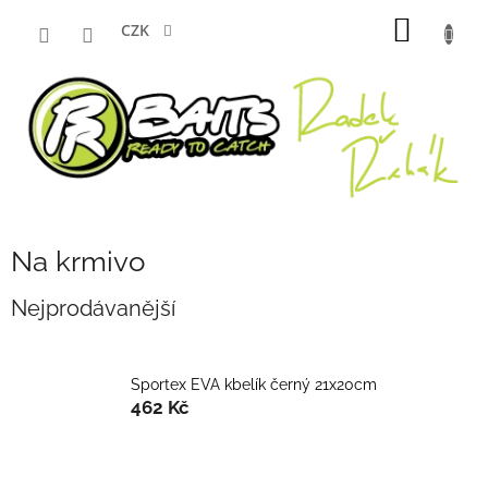
Přejít
NÁKUP
na
CZK
obsah
KOŠÍK
Na krmivo
Nejprodávanější
Sportex EVA kbelík černý 21x20cm
462 Kč