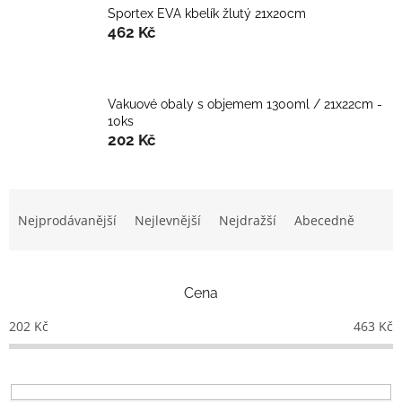
Sportex EVA kbelík žlutý 21x20cm
462 Kč
Vakuové obaly s objemem 1300ml / 21x22cm -
10ks
202 Kč
Ř
a
Nejprodávanější
Nejlevnější
Nejdražší
Abecedně
z
e
n
Cena
í
p
202
Kč
463
Kč
r
o
d
u