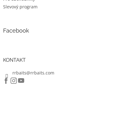
p
Slevový program
i
s
u
Facebook
KONTAKT
rrbaits@rrbaits.com