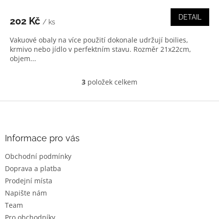
DETAIL
202 Kč
/ ks
Vakuové obaly na více použití dokonale udržují boilies,
krmivo nebo jídlo v perfektním stavu. Rozměr 21x22cm,
objem...
3
položek celkem
O
v
l
Z
á
á
d
p
a
a
Informace pro vás
c
t
í
Obchodní podmínky
í
p
Doprava a platba
r
v
Prodejní místa
k
Napište nám
y
Team
v
ý
Pro obchodníky