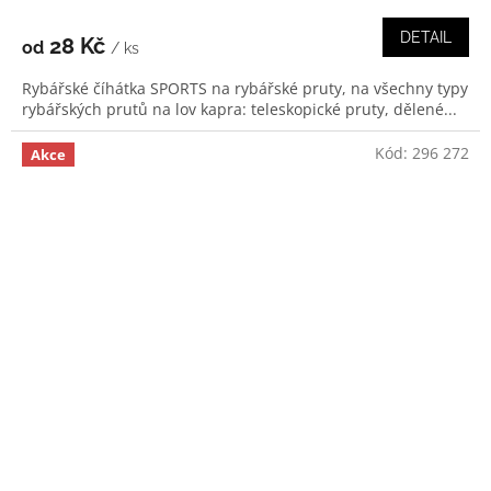
DETAIL
28 Kč
od
/ ks
Rybářské číhátka SPORTS na rybářské pruty, na všechny typy
rybářských prutů na lov kapra: teleskopické pruty, dělené...
Kód:
296 272
Akce