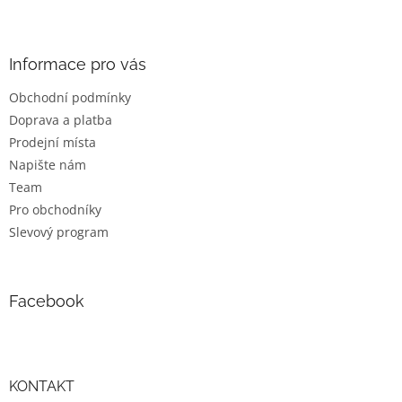
l
Z
á
á
d
p
a
a
Informace pro vás
c
t
í
Obchodní podmínky
í
p
Doprava a platba
r
v
Prodejní místa
k
Napište nám
y
Team
v
ý
Pro obchodníky
p
Slevový program
i
s
u
Facebook
KONTAKT