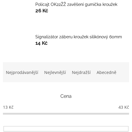
Policajt OK22ŽŽ zavěšení gumička kroužek
26 Kč
Signalizátor záberu kroužek silikónový 60mm
14 Kč
Ř
a
Nejprodávanější
Nejlevnější
Nejdražší
Abecedně
z
e
n
Cena
í
p
13
Kč
43
Kč
r
o
d
u