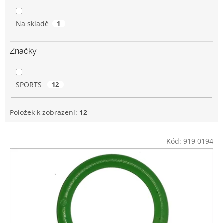
k
t
Na skladě
1
ů
Značky
SPORTS
12
Položek k zobrazení:
12
V
Kód:
919 0194
ý
p
i
s
p
r
o