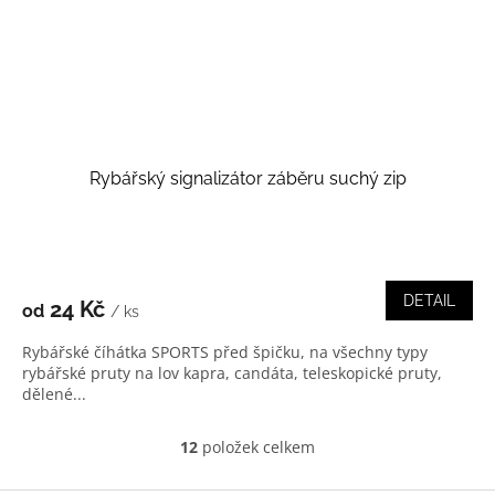
Rybářský signalizátor záběru suchý zip
DETAIL
24 Kč
od
/ ks
Rybářské číhátka SPORTS před špičku, na všechny typy
rybářské pruty na lov kapra, candáta, teleskopické pruty,
dělené...
12
položek celkem
O
v