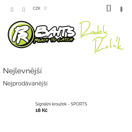
Přejít
NÁKUP
na
CZK
obsah
KOŠÍK
Nejlevnější
Nejprodávanější
Signální kroužek - SPORTS
18 Kč