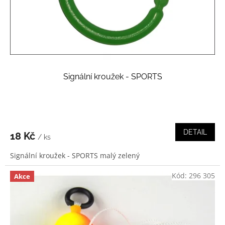
d
u
k
t
ů
Signální kroužek - SPORTS
DETAIL
18 Kč
/ ks
Signální kroužek - SPORTS malý zelený
Kód:
296 305
Akce