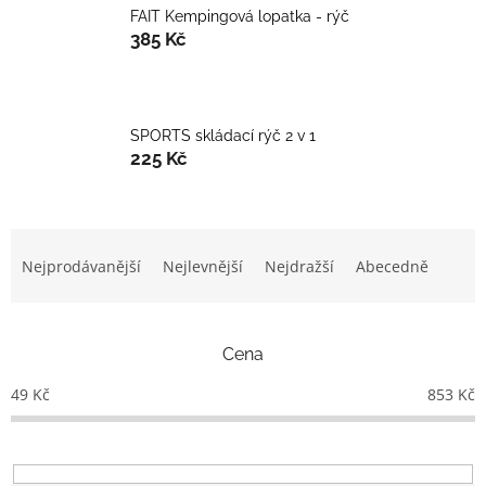
FAIT Kempingová lopatka - rýč
385 Kč
SPORTS skládací rýč 2 v 1
225 Kč
Ř
a
Nejprodávanější
Nejlevnější
Nejdražší
Abecedně
z
e
n
Cena
í
p
49
Kč
853
Kč
r
o
d
u