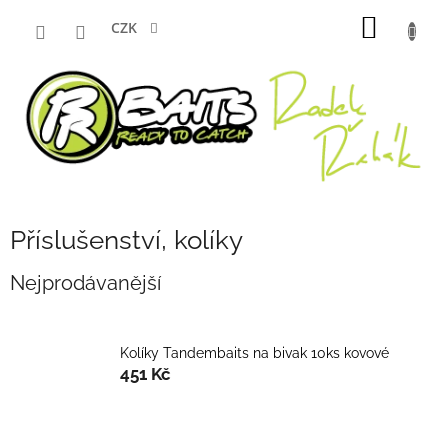
Přejít
NÁKUP
na
CZK
obsah
KOŠÍK
Příslušenství, kolíky
Nejprodávanější
Kolíky Tandembaits na bivak 10ks kovové
451 Kč