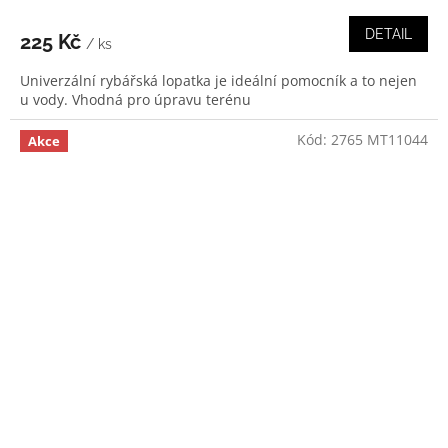
DETAIL
225 Kč
/ ks
Univerzální rybářská lopatka je ideální pomocník a to nejen
u vody. Vhodná pro úpravu terénu
Kód:
2765 MT11044
Akce