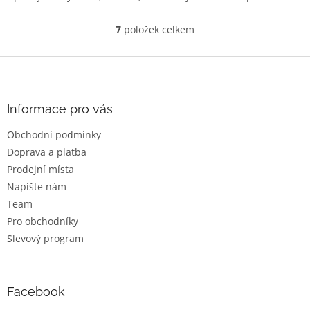
7
položek celkem
O
v
l
Z
á
á
d
p
a
a
Informace pro vás
c
t
í
Obchodní podmínky
í
p
Doprava a platba
r
v
Prodejní místa
k
Napište nám
y
Team
v
ý
Pro obchodníky
p
Slevový program
i
s
u
Facebook