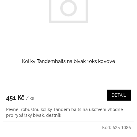
r
o
d
u
k
t
ů
Kolíky Tandembaits na bivak 10ks kovové
DETAIL
451 Kč
/ ks
Pevné, robustní, kolíky Tandem baits na ukotvení vhodné
pro rybářský bivak, deštník
Kód:
625 1086