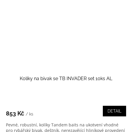
Kolíky na bivak se TB INVADER set 10ks AL
DETAIL
853 Kč
/ ks
Pevné, robustní, kolíky Tandem baits na ukotvení vhodné
pro rybářský bivak, deštník, nerezavějící hliníkové provedení