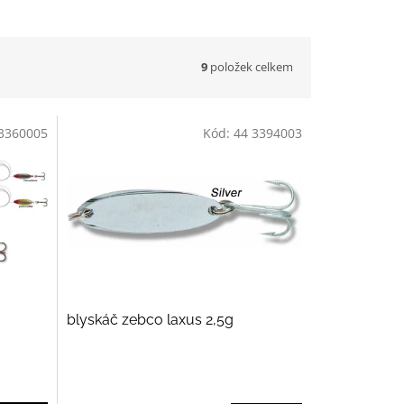
9
položek celkem
3360005
Kód:
44 3394003
blyskáč zebco laxus 2,5g