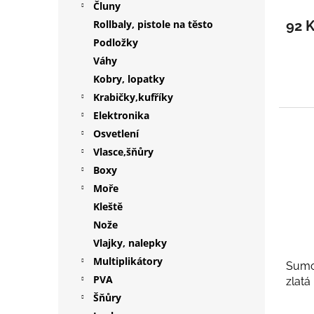
Čluny
Rollbaly, pistole na těsto
92 
Podložky
Váhy
Kobry, lopatky
Krabičky,kufříky
Elektronika
Osvetlení
Vlasce,šňůry
Boxy
Moře
Kleště
Nože
Vlajky, nalepky
Multiplikátory
Sumc
PVA
zlatá
Šňůry