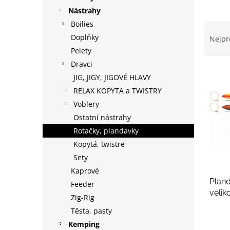
p
Nástrahy
a
Boilies
Ř
n
a
Doplňky
Nejpr
e
z
Pelety
l
e
Dravci
V
n
JIG, JIGY, JIGOVÉ HLAVY
ý
í
RELAX KOPYTA a TWISTRY
p
p
i
r
Voblery
s
o
Ostatní nástrahy
p
d
Rotačky, plandavky
r
u
Kopytá, twistre
o
k
Sety
d
t
Kaprové
u
ů
Pland
k
Feeder
velik
t
Zig-Rig
ů
Těsta, pasty
Kemping