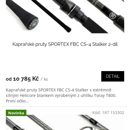
d
u
k
t
ů
Kaprařské pruty SPORTEX FBC CS-4 Stalker 2-díl
DETAIL
10 785 Kč
od
/ ks
Kaprařské pruty SPORTEX FBC CS-4 Stalker s extrémně
silným Helicore blankem vyrobeným z uhlíku Toray T800.
První očko...
Kód:
187 153302
Novinka