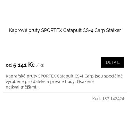
Kaprové pruty SPORTEX Catapult CS-4 Carp Stalker
DETAIL
5 141 Kč
od
/ ks
Kaprařské pruty SPORTEX Catapult CS-4 Carp jsou speciálně
vyrobené pro daleké a přesné hody. Osazené
nejkvalitnějšími...
Kód:
187 142424