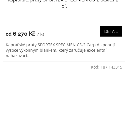
díl
DETAIL
6 270 Kč
od
/ ks
Kaprařské pruty SPORTEX SPECIMEN CS-2 Carp disponují
vysoce výkonným blankem, který zaručuje excelentní
nahazovací...
Kód:
187 143315