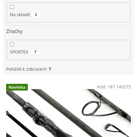
k
t
Na skladě
2
ů
Značky
SPORTEX
7
Položek k zobrazení:
7
V
Kód:
187 149275
Novinka
ý
p
i
s
p
r
o