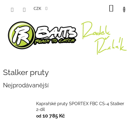
Přejít
NÁKUP
na
CZK
obsah
KOŠÍK
Stalker pruty
Nejprodávanější
Kaprařské pruty SPORTEX FBC CS-4 Stalker
2-díl
10 785 Kč
od