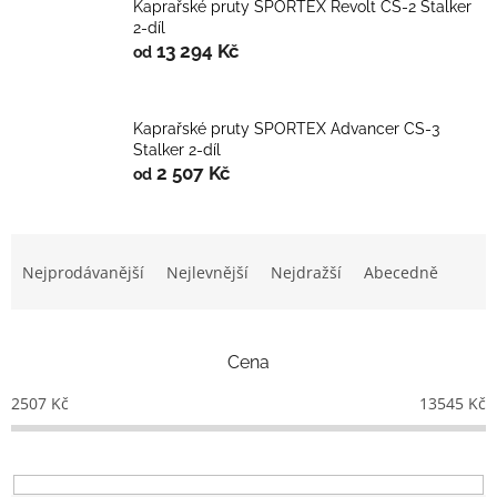
Kaprařské pruty SPORTEX Revolt CS-2 Stalker
2-díl
13 294 Kč
od
Kaprařské pruty SPORTEX Advancer CS-3
Stalker 2-díl
2 507 Kč
od
Ř
a
Nejprodávanější
Nejlevnější
Nejdražší
Abecedně
z
e
n
Cena
í
p
2507
Kč
13545
Kč
r
o
d
u