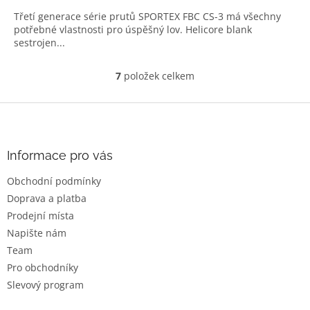
Třetí generace série prutů SPORTEX FBC CS-3 má všechny
potřebné vlastnosti pro úspěšný lov. Helicore blank
sestrojen...
7
položek celkem
O
v
l
Z
á
á
d
p
a
a
Informace pro vás
c
t
í
Obchodní podmínky
í
p
Doprava a platba
r
v
Prodejní místa
k
Napište nám
y
Team
v
ý
Pro obchodníky
p
Slevový program
i
s