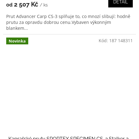
DETAIL
2 507 Kč
od
/ ks
Prut Advancer Carp CS-3 splňuje to, co mnozí slibují: hodně
prutu za opravdu dobrou cenu.Vybaven výkonným
blankem...
Kód:
187 148311
Novinka
Kaprařské pruty SPORTEX SPECIMEN CS-2 Stalker 2-