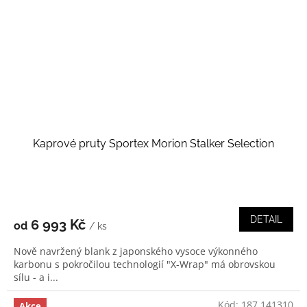
Kaprové pruty Sportex Morion Stalker Selection
DETAIL
6 993 Kč
od
/ ks
Nově navržený blank z japonského vysoce výkonného
karbonu s pokročilou technologií "X-Wrap" má obrovskou
sílu - a i...
Kód:
187 141310
Akce