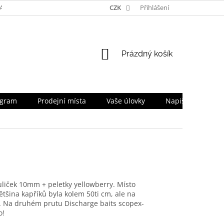
TA
NAPIŠTE NÁM
TEAM
CZK
PRO OBCHODNÍKY
Přihlášení
SLEVOV
NÁKUPNÍ
Prázdný košík
KOŠÍK
ogram
Prodejní místa
Vaše úlovky
Napište nám
uliček 10mm + peletky yellowberry. Místo
tšina kapříků byla kolem 50ti cm, ale na
. Na druhém prutu Discharge baits scopex-
o!