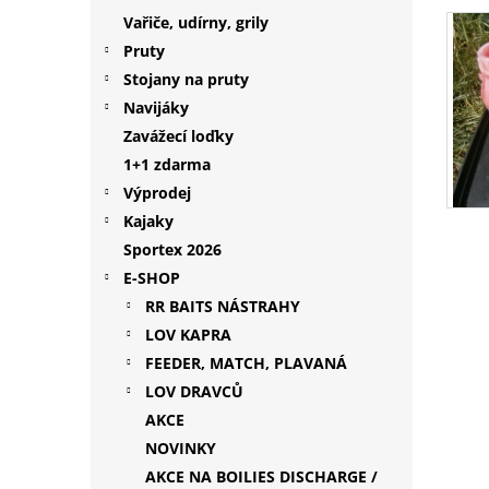
p
Vařiče, udírny, grily
a
Pruty
n
Stojany na pruty
e
Navijáky
l
Zavážecí loďky
1+1 zdarma
Výprodej
Kajaky
Sportex 2026
E-SHOP
RR BAITS NÁSTRAHY
LOV KAPRA
FEEDER, MATCH, PLAVANÁ
LOV DRAVCŮ
AKCE
NOVINKY
AKCE NA BOILIES DISCHARGE /