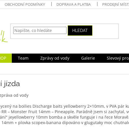
OBCHODNÍ PODMÍNKY
DOPRAVA A PLATBA
PRODEJNÍ MÍS
HLEDAT
HOP
Team
Zprávy od vody
Galerie
Slevový pr
í jízda
 zpráva od vody
ycený na boilies Discharge baits yellowberry 2×10mm, v PVA pár k
RR – Monster Fruit 14mm – Pineapple. Parádně jsem si zachytal, vě
ání" jeyellowberry 10mm bomba a skvěle funguje i na řece Moravě
 14mm + plovka scopex-banana dipováno v glugutaky moc chutnal