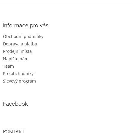
Z
á
p
a
Informace pro vás
t
Obchodní podmínky
í
Doprava a platba
Prodejní místa
Napište nám
Team
Pro obchodníky
Slevový program
Facebook
KONTAKT