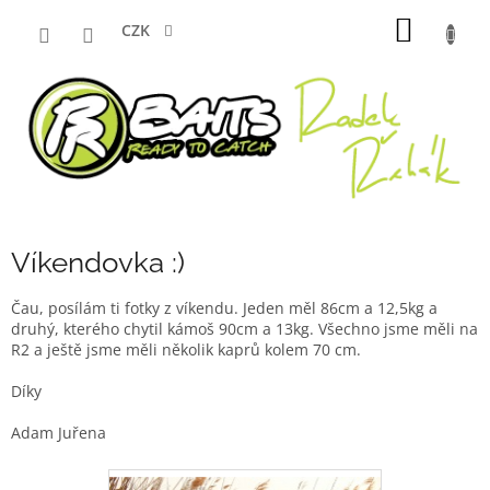
Přejít
NÁKUP
na
CZK
obsah
KOŠÍK
Víkendovka :)
Čau, posílám ti fotky z víkendu. Jeden měl 86cm a 12,5kg a
druhý, kterého chytil kámoš 90cm a 13kg. Všechno jsme měli na
R2 a ještě jsme měli několik kaprů kolem 70 cm.
Díky
Adam Juřena