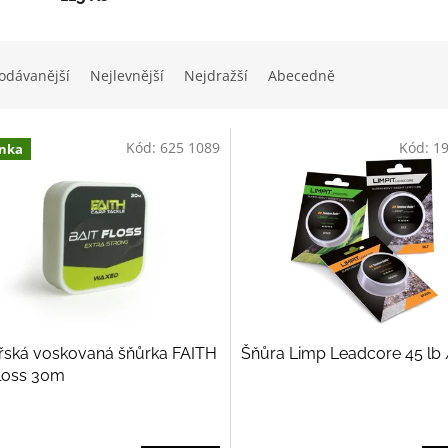
odávanější
Nejlevnější
Nejdražší
Abecedně
Kód:
625 1089
Kód:
1
nka
řská voskovaná šňůrka FAITH
Šňůra Limp Leadcore 45 lb 
Floss 30m