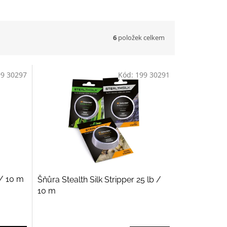
6
položek celkem
99 30297
Kód:
199 30291
/ 10 m
Šňůra Stealth Silk Stripper 25 lb /
10 m