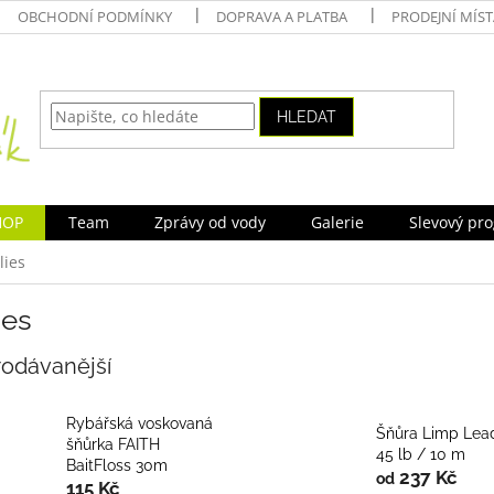
OBCHODNÍ PODMÍNKY
DOPRAVA A PLATBA
PRODEJNÍ MÍS
HLEDAT
HOP
Team
Zprávy od vody
Galerie
Slevový pr
lies
ies
rodávanější
Rybářská voskovaná
Šňůra Limp Lea
šňůrka FAITH
45 lb / 10 m
BaitFloss 30m
237 Kč
od
115 Kč