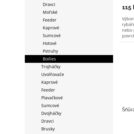
Dravci
115
Mořské
Výbor
Feeder
rybář
Kaprové
nebo 
Sumcové
povrch
Hotové
Pstruhy
Boilies
Trojháčky
Uvolňovače
Kaprové
Feeder
Plavačkové
Sumcové
Šňůra
Dvojháčky
Dravci
Brusky