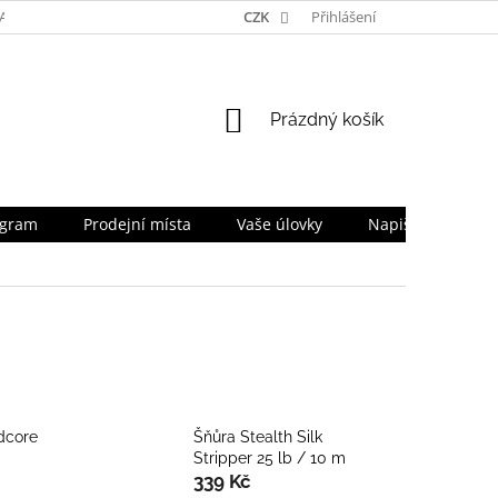
TA
NAPIŠTE NÁM
TEAM
CZK
PRO OBCHODNÍKY
Přihlášení
SLEVOV
NÁKUPNÍ
Prázdný košík
KOŠÍK
ogram
Prodejní místa
Vaše úlovky
Napište nám
dcore
Šňůra Stealth Silk
Stripper 25 lb / 10 m
339 Kč