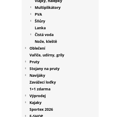
Vlajky, nalepky
Multiplikátory
PVA
Šňůry
Lanka
Čistá voda
Nože, kleště
Oblečení
Vařiče, udírny, grily
Pruty
Stojany na pruty
Navijáky
Zavážecí loďky
1+1 zdarma
Výprodej
Kajaky
Sportex 2026
E-SHOP