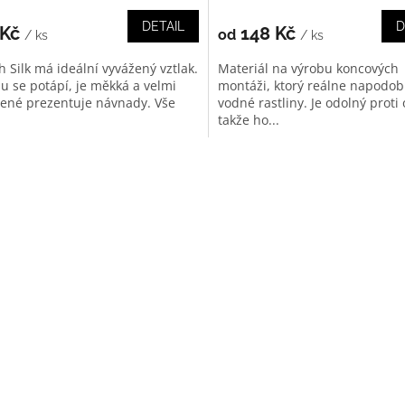
DETAIL
D
 Kč
148 Kč
od
/ ks
/ ks
h Silk má ideální vyvážený vztlak.
Materiál na výrobu koncových
u se potápí, je měkká a velmi
montáži, ktorý reálne napodob
zené prezentuje návnady. Vše
vodné rastliny. Je odolný proti
takže ho...
O
v
l
á
d
a
c
í
p
r
v
k
y
v
ý