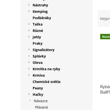
p
Nástrahy
a
Kemping
Ř
n
a
Podběráky
Nejpr
e
z
Taška
l
e
Různé
V
n
Novi
Jehly
ý
í
Praky
p
p
i
r
Signalizátory
s
o
Splávky
p
d
Olova
r
u
Krmítka na ryby
o
k
Krmiva
d
t
Chemické světla
u
ů
Rybá
k
Peany
Bait
t
Hačky
ů
Návazce
Plávaná