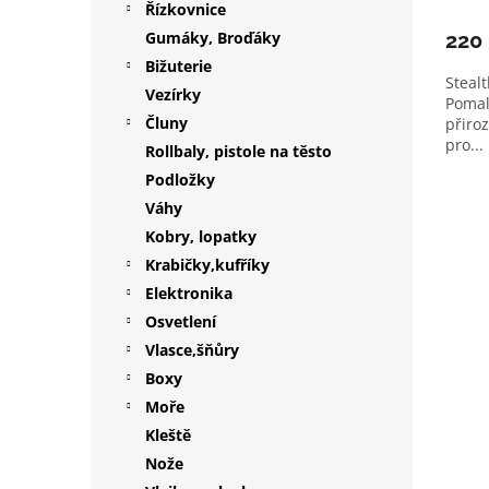
Řízkovnice
Gumáky, Broďáky
220
Bižuterie
Stealt
Vezírky
Pomal
Čluny
přiro
pro...
Rollbaly, pistole na těsto
Podložky
Váhy
Kobry, lopatky
Krabičky,kufříky
Elektronika
Osvetlení
Vlasce,šňůry
Boxy
Moře
Kleště
Nože