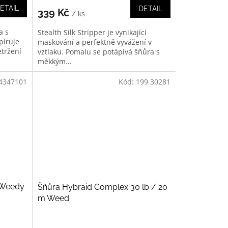
ETAIL
DETAIL
339 Kč
/ ks
a s
Stealth Silk Stripper je vynikající
píruje
maskování a perfektně vyvážení v
etržení
vztlaku. Pomalu se potápivá šňůra s
měkkým...
4347101
Kód:
199 30281
 Weedy
Šňůra Hybraid Complex 30 lb / 20
m Weed