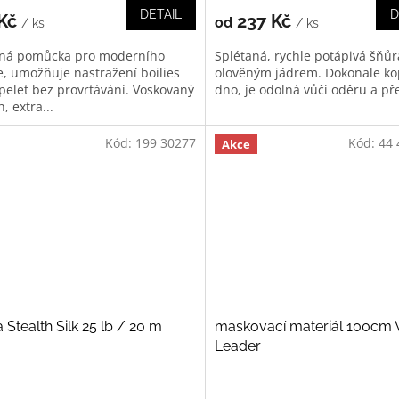
DETAIL
D
 Kč
237 Kč
od
/ ks
/ ks
ná pomůcka pro moderního
Splétaná, rychle potápivá šňůr
e, umožňuje nastražení boilies
olověným jádrem. Dokonale ko
pelet bez provrtávání. Voskovaný
dno, je odolná vůči oděru a př
, extra...
Kód:
199 30277
Kód:
44 
Akce
 Stealth Silk 25 lb / 20 m
maskovací materiál 100cm
Leader