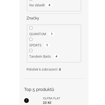
Na skladě
4
Značky
QUANTUM
1
SPORTS
1
Tandem Baits
4
Položek k zobrazení:
6
Top 5 produktů
OLPRA FLAT
23 Kč