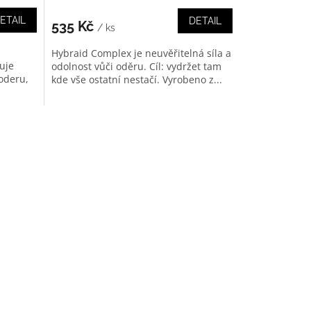
ETAIL
DETAIL
535 Kč
/ ks
Hybraid Complex je neuvěřitelná síla a
uje
odolnost vůči oděru. Cíl: vydržet tam
 oderu,
kde vše ostatní nestačí. Vyrobeno z...