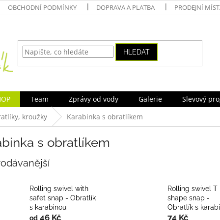
OBCHODNÍ PODMÍNKY
DOPRAVA A PLATBA
PRODEJNÍ MÍS
HLEDAT
HOP
Team
Zprávy od vody
Galerie
Slevový pr
atlíky, kroužky
Karabinka s obratlíkem
binka s obratlíkem
rodávanější
Rolling swivel with
Rolling swivel T
safet snap - Obratlík
shape snap -
s karabinou
Obratlík s karab
46 Kč
74 Kč
od