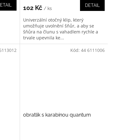
ETAIL
DETAIL
102 Kč
/ ks
Univerzální otočný klip, který
umožňuje uvolnění šňůr, a aby se
šňůra na člunu s vahadlem rychle a
trvale upevnila ke...
6113012
Kód:
44 6111006
obratlík s karabínou quantum