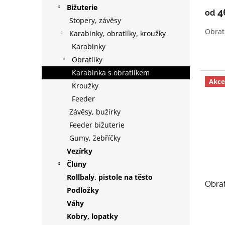
Bižuterie
4
od
Stopery, závěsy
Obratl
Karabinky, obratlíky, kroužky
Karabinky
Obratlíky
Karabinka s obratlíkem
Akce
Kroužky
Feeder
Závěsy, bužírky
Feeder bižuterie
Gumy, žebříčky
Vezírky
Čluny
Rollbaly, pistole na těsto
Obrat
Podložky
Váhy
Kobry, lopatky