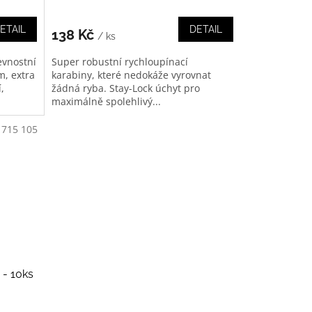
ETAIL
DETAIL
138 Kč
/ ks
evnostní
Super robustní rychloupínací
m, extra
karabiny, které nedokáže vyrovnat
,
žádná ryba. Stay-Lock úchyt pro
maximálně spolehlivý...
:
715 105
 - 10ks