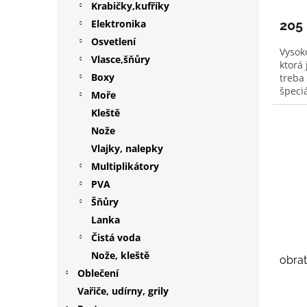
Krabičky,kufříky
Elektronika
205
Osvetlení
Vysok
Vlasce,šňůry
ktorá
Boxy
treba 
špeciá
Moře
Kleště
Nože
Vlajky, nalepky
Multiplikátory
PVA
Šňůry
Lanka
Čistá voda
Nože, kleště
obrat
Oblečení
Vařiče, udírny, grily