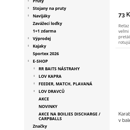
Pruty
Stojany na pruty
73 
Navijáky
Zavážecí loďky
Reťaz 
1+1 zdarma
veľmi
pretáč
Výprodej
rotujú
Kajaky
Sportex 2026
E-SHOP
RR BAITS NÁSTRAHY
LOV KAPRA
FEEDER, MATCH, PLAVANÁ
LOV DRAVCŮ
AKCE
NOVINKY
Karab
AKCE NA BOILIES DISCHARGE /
CARPBALLS
v bal
Značky