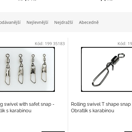
odávanější
Nejlevnější
Nejdražší
Abecedně
Kód:
199 35183
Kód:
1
ng swivel with safet snap -
Rolling swivel T shape snap 
lík s karabinou
Obratlík s karabinou