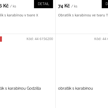
DETAIL
D
6 Kč
74 Kč
/ ks
/ ks
ík s karabínou v tvare X
Obratlík s karabinou ve tvaru T
Kód:
44 6156200
Kód:
44 
lík s karabínou Godzilla
obratlík s karabínou