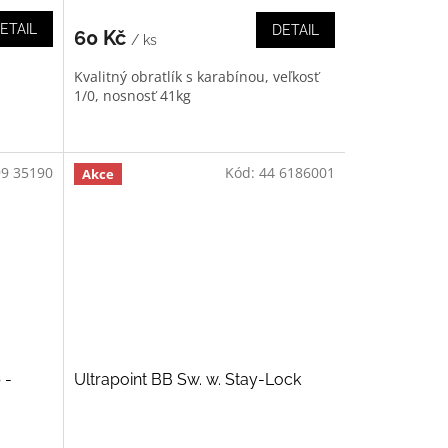
ETAIL
DETAIL
60 Kč
/ ks
Kvalitný obratlík s karabínou, veľkosť
1/0, nosnosť 41kg
99 35190
Kód:
44 6186001
Akce
 -
Ultrapoint BB Sw. w. Stay-Lock