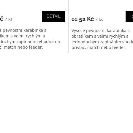
DETAIL
D
Kč
52 Kč
od
/ ks
/ ks
e pevnostní karabinka s
Vysoce pevnostní karabinka s
líkem s velmi rychlým a
obratlíkem s velmi rychlým a
duchým zapínáním vhodná na
jednoduchým zapínáním vhod
ač, match nebo feeder.
přívlač, match nebo feeder.
O
v
l
á
d
a
c
í
p
r
v
k
y