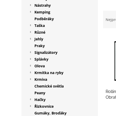
p
Nástrahy
a
Kemping
Ř
n
a
Podběráky
Nejpr
e
z
Taška
l
e
Různé
V
n
Jehly
ý
í
Praky
p
p
i
r
Signalizátory
s
o
Splávky
p
d
Olova
r
u
Krmítka na ryby
o
k
Krmiva
d
t
Chemické světla
u
ů
Rolli
k
Peany
Obrat
t
Hačky
ů
Řízkovnice
Gumáky, Broďáky