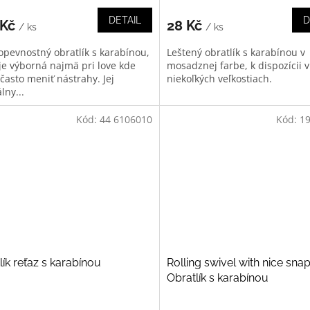
DETAIL
D
 Kč
28 Kč
/ ks
/ ks
opevnostný obratlík s karabínou,
Leštený obratlík s karabínou v
 je výborná najmä pri love kde
mosadznej farbe, k dispozícii v
často meniť nástrahy. Jej
niekoľkých veľkostiach.
lny...
Kód:
44 6106010
Kód:
1
lík reťaz s karabínou
Rolling swivel with nice snap
Obratlík s karabínou