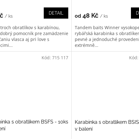
DETAIL
D
Kč
48 Kč
od
/ ks
/ ks
troch obratlíkov s karabínou,
Tandem baits Winner vysokop
 dobrý pomocník pre zamädzenie
rybářská karabinka s obratlíke
aniu vlasca aj pri love s
pevné a jednoduché provedení
cimi...
extrémně...
Kód:
715 117
Kód
inka s obratlíkem BSFS - 10ks
Karabinka s obratlíkem BSIS
ení
v balení