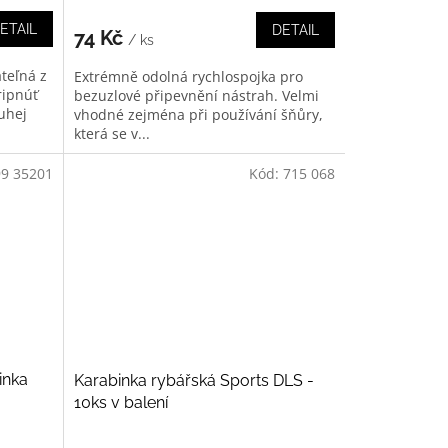
ETAIL
DETAIL
74 Kč
/ ks
teľná z
Extrémně odolná rychlospojka pro
ripnúť
bezuzlové připevnění nástrah. Velmi
ruhej
vhodné zejména při používání šňůry,
která se v...
99 35201
Kód:
715 068
inka
Karabinka rybářská Sports DLS -
10ks v balení