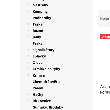
p
Nástrahy
a
Kemping
Ř
n
a
Podběráky
Nejpr
e
z
Taška
l
e
Různé
V
n
Akce
Jehly
ý
í
Praky
p
p
i
r
Signalizátory
s
o
Splávky
p
d
Olova
r
u
Krmítka na ryby
o
k
Krmiva
d
t
Chemické světla
u
ů
Adapt
k
Peany
korál
t
Hačky
ů
Řízkovnice
Gumáky, Broďáky