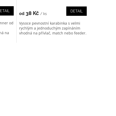
ETAIL
DETAIL
38 Kč
od
/ ks
inner od
Vysoce pevnostní karabinka s velmi
a
rychlým a jednoduchým zapínáním
ná na
vhodná na přívlač, match nebo feeder.