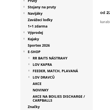
Pruty
Stojany na pruty
2
od
Navijáky
Zavážecí loďky
karab
1+1 zdarma
Výprodej
Kajaky
Sportex 2026
E-SHOP
RR BAITS NÁSTRAHY
LOV KAPRA
FEEDER, MATCH, PLAVANÁ
LOV DRAVCŮ
AKCE
NOVINKY
AKCE NA BOILIES DISCHARGE /
CARPBALLS
Značky