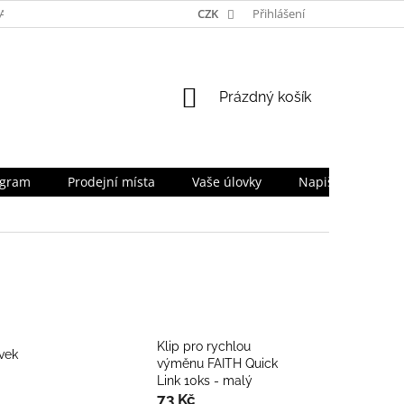
TA
NAPIŠTE NÁM
TEAM
CZK
PRO OBCHODNÍKY
Přihlášení
SLEVOV
NÁKUPNÍ
Prázdný košík
KOŠÍK
ogram
Prodejní místa
Vaše úlovky
Napište nám
Klip pro rychlou
vek
výměnu FAITH Quick
Link 10ks - malý
73 Kč