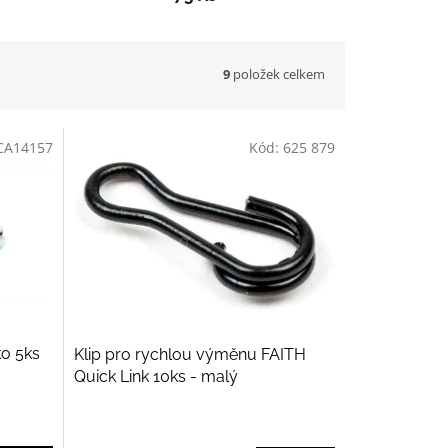
9
položek celkem
CA14157
Kód:
625 879
ko 5ks
Klip pro rychlou výměnu FAITH
Quick Link 10ks - malý