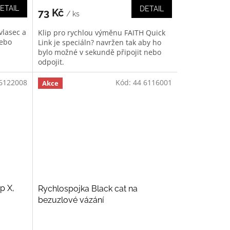
ETAIL
DETAIL
73 Kč
/ ks
vlasec a
Klip pro rychlou výměnu FAITH Quick
nebo
Link je speciáln? navržen tak aby ho
bylo možné v sekundě připojit nebo
odpojit.
6122008
Kód:
44 6116001
Akce
p X,
Rychlospojka Black cat na
bezuzlové vázání