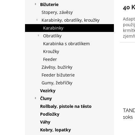
Bižuterie
40 
Stopery, závěsy
Adapt
Karabinky, obratlíky, kroužky
použi
Karabinky
krmítk
Obratlíky
zjemňu
Karabinka s obratlíkem
Kroužky
Feeder
Závěsy, bužírky
Feeder bižuterie
Gumy, žebříčky
Vezírky
Čluny
Rollbaly, pistole na těsto
TANDE
Podložky
10ks
Váhy
Kobry, lopatky