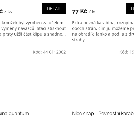
DETAIL
D
Kč
77 Kč
/ ks
/ ks
je kroužek byl vyroben za účelem
Extra pevná karabína, rozopína
é výměny návazců. Stačí stisknout
oboch strán, čím ju môžeme p
prsty užší část klipu a snadno...
na obratlík, lanko a pod. a z d
strahy...
Kód:
44 6112002
Kód:
1
bína quantum
Nice snap - Pevnostní karab