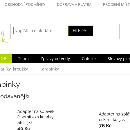
OBCHODNÍ PODMÍNKY
DOPRAVA A PLATBA
PRODEJNÍ MÍS
HLEDAT
HOP
Team
Zprávy od vody
Galerie
Slevový pr
atlíky, kroužky
Karabinky
abinky
rodávanější
Adapter na splávek
Adapter na splá
či krmítko s korálky
či krmítko 5ks
SET 3ks
76 Kč
40 Kč