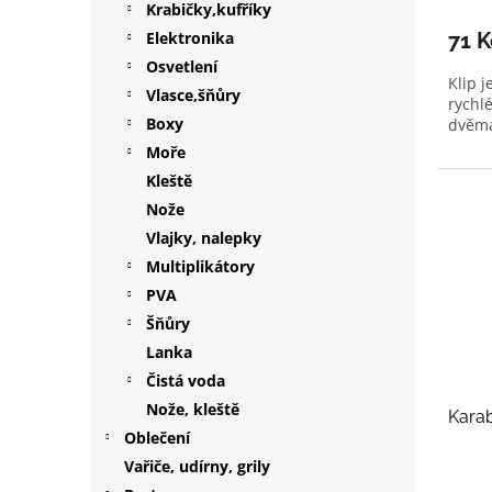
Krabičky,kufříky
Elektronika
71 
Osvetlení
Klip 
Vlasce,šňůry
rychl
Boxy
dvěma 
Moře
Kleště
Nože
Vlajky, nalepky
Multiplikátory
PVA
Šňůry
Lanka
Čistá voda
Nože, kleště
Kara
Oblečení
Vařiče, udírny, grily