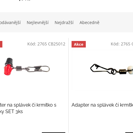
odávanější
Nejlevnější
Nejdražší
Abecedně
Kód:
2765 CB25012
Kód:
2765 
Akce
er na splávek či krmítko s
Adapter na splávek či krmít
ky SET 3ks