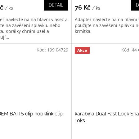
DETAIL
D
Kč
76 Kč
/ ks
/ ks
ér navlečte na na hlavní vlasec a
Adaptér navlečte na na hlavní 
jte na zavěšení splávku, nebo
použijte na zavěšení splávku 
a. Korálky chrání uzel a
krmítka.
jí...
Kód:
199 04729
Kód:
44 
Akce
M BAITS clip hooklink clip
karabína Dual Fast Lock Sna
10ks