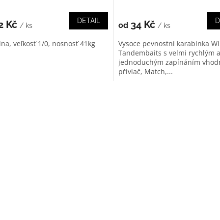
DETAIL
D
2 Kč
34 Kč
od
/ ks
/ ks
ína, veľkosť 1/0, nosnosť 41kg
Vysoce pevnostní karabinka W
Tandembaits s velmi rychlým 
jednoduchým zapínáním vhod
přívlač, Match,...
O
v
l
á
d
a
c
í
p
r
v
k
y
v