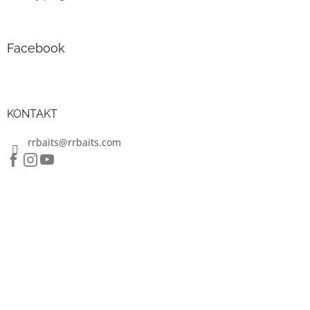
i
s
u
Facebook
KONTAKT
rrbaits@rrbaits.com