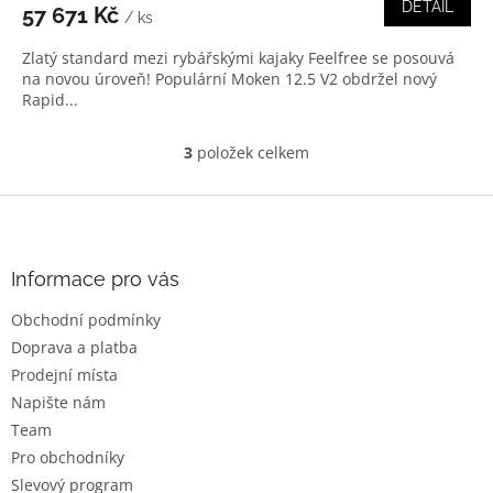
DETAIL
57 671 Kč
/ ks
Zlatý standard mezi rybářskými kajaky Feelfree se posouvá
na novou úroveň! Populární Moken 12.5 V2 obdržel nový
Rapid...
3
položek celkem
O
v
l
Z
á
á
d
p
a
a
Informace pro vás
c
t
í
Obchodní podmínky
í
p
Doprava a platba
r
v
Prodejní místa
k
Napište nám
y
Team
v
ý
Pro obchodníky
p
Slevový program