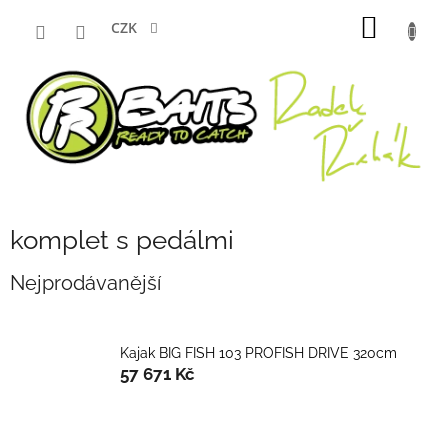
Přejít
NÁKUP
na
CZK
obsah
KOŠÍK
komplet s pedálmi
Nejprodávanější
Kajak BIG FISH 103 PROFISH DRIVE 320cm
57 671 Kč