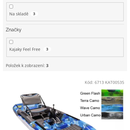
k
t
Na skladě
3
ů
Značky
Kajaky Feel Free
3
Položek k zobrazení:
3
V
Kód:
6713 KAT00535
ý
p
i
s
p
r
o