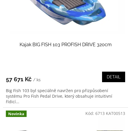
d
u
k
t
ů
Kajak BIG FISH 103 PROFISH DRIVE 320cm
DETAIL
57 671 Kč
/ ks
Big Fish 103 byl speciálně navržen pro přizpůsobení
systému Pro Fish Pedal Drive, který obsahuje intuitivní
řídicí...
Kód:
6713 KAT00513
Novinka