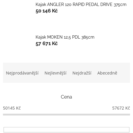
Kajak ANGLER 120 RAPID PEDAL DRIVE 375cm
50 146 Kč
Kajak MOKEN 12,5 PDL 385cm
57 671 Kč
Ř
a
Nejprodávanější
Nejlevnější
Nejdražší
Abecedně
z
e
n
Cena
í
p
50145
Kč
57672
Kč
r
o
d
u