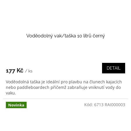
Voděodolný vak/taška 10 litrů černý
DETAIL
177 Kč
/ ks
Voděodolná taška je ideální pro plavbu na člunech kajacích
nebo paddleboardech přičemž zabraňuje vniknutí vody do
vaku.
Kód:
6713 RAI000003
Novinka