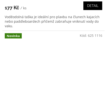
DETAIL
177 Kč
/ ks
Voděodolná taška je ideální pro plavbu na člunech kajacích
nebo paddleboardech přičemž zabraňuje vniknutí vody do
vaku.
Kód:
625 1116
Novinka