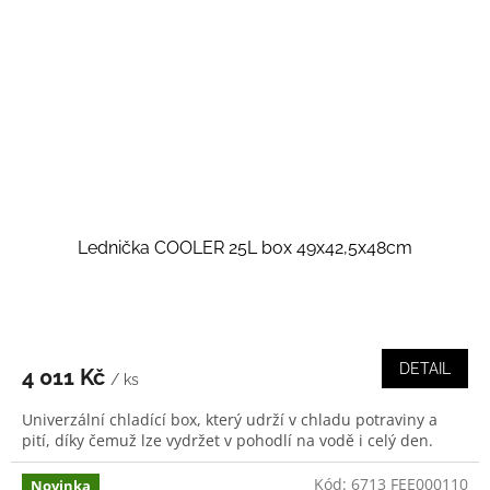
Lednička COOLER 25L box 49x42,5x48cm
DETAIL
4 011 Kč
/ ks
Univerzální chladící box, který udrží v chladu potraviny a
pití, díky čemuž lze vydržet v pohodlí na vodě i celý den.
Kód:
6713 FEE000110
Novinka