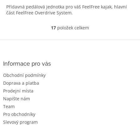
Přídavná pedálová jednotka pro váš FeelFree kajak, hlavní
část FeelFree Overdrive System.
17
položek celkem
O
v
l
Z
á
á
d
p
a
a
Informace pro vás
c
t
í
Obchodní podmínky
í
p
Doprava a platba
r
v
Prodejní místa
k
Napište nám
y
Team
v
ý
Pro obchodníky
p
Slevový program
i
s
u