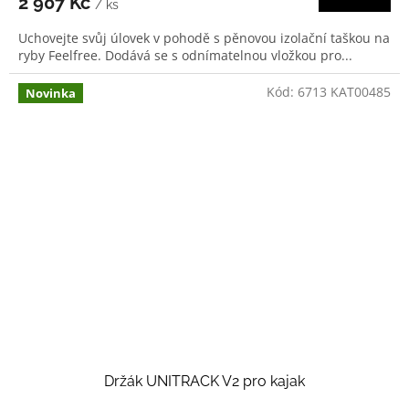
2 907 Kč
/ ks
Uchovejte svůj úlovek v pohodě s pěnovou izolační taškou na
ryby Feelfree. Dodává se s odnímatelnou vložkou pro...
Kód:
6713 KAT00485
Novinka
Držák UNITRACK V2 pro kajak