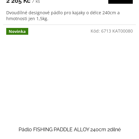
2 205 Kč
/ ks
Dvoudílné designové pádlo pro kajaky o délce 240cm a
hmotnosti jen 1,5kg.
Kód:
6713 KAT00080
Novinka
Pádlo FISHING PADDLE ALLOY 240cm 2dílné