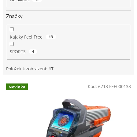
ů
Značky
Kajaky Feel Free
13
SPORTS
4
Položek k zobrazení:
17
V
Kód:
6713 FEE000133
Novinka
ý
p
i
s
p
r
o