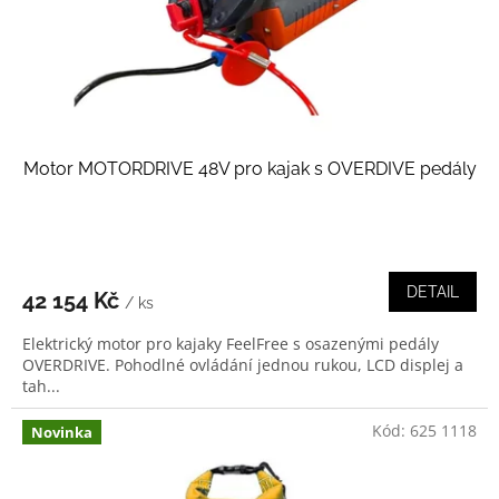
d
u
k
t
ů
Motor MOTORDRIVE 48V pro kajak s OVERDIVE pedály
DETAIL
42 154 Kč
/ ks
Elektrický motor pro kajaky FeelFree s osazenými pedály
OVERDRIVE. Pohodlné ovládání jednou rukou, LCD displej a
tah...
Kód:
625 1118
Novinka