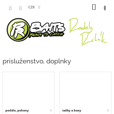
Přejít
NÁKUP
na
CZK
obsah
KOŠÍK
prísluženstvo, doplnky
pedále, pohony
tašky a boxy