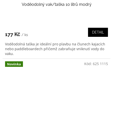
Voděodolný vak/taška 10 litrů modrý
DETAIL
177 Kč
/ ks
Voděodolná taška je ideální pro plavbu na člunech kajacích
nebo paddleboardech přičemž zabraňuje vniknutí vody do
vaku.
Kód:
625 1115
Novinka