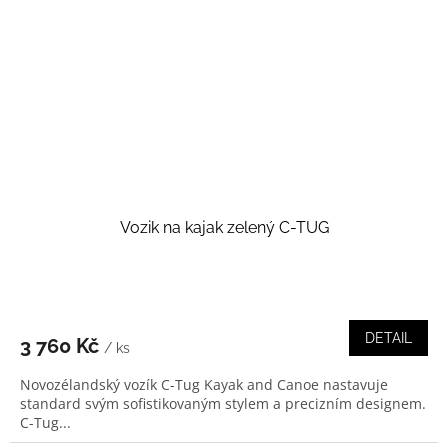
Vozik na kajak zelený C-TUG
DETAIL
3 760 Kč
/ ks
Novozélandský vozík C-Tug Kayak and Canoe nastavuje
standard svým sofistikovaným stylem a precizním designem.
C-Tug...