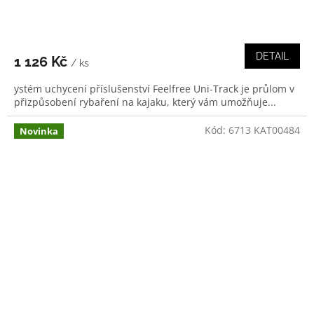
DETAIL
1 126 Kč
/ ks
ystém uchycení příslušenství Feelfree Uni-Track je průlom v
přizpůsobení rybaření na kajaku, který vám umožňuje...
Kód:
6713 KAT00484
Novinka