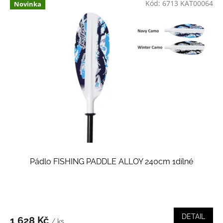
Kód:
6713 KAT00064
Novinka
Pádlo FISHING PADDLE ALLOY 240cm 1dílné
DETAIL
1 628 Kč
/ ks