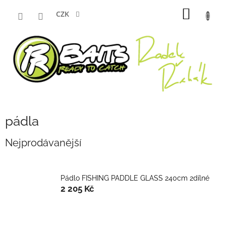
Přejít
NÁKUP
na
CZK
obsah
KOŠÍK
pádla
Nejprodávanější
Pádlo FISHING PADDLE GLASS 240cm 2dílné
2 205 Kč