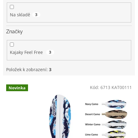
k
t
Na skladě
3
ů
Značky
Kajaky Feel Free
3
Položek k zobrazení:
3
V
Kód:
6713 KAT00111
Novinka
ý
p
i
s
p
r
o