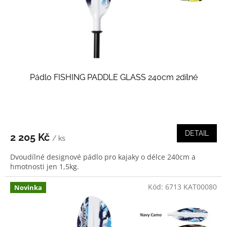
d
u
k
t
ů
Pádlo FISHING PADDLE GLASS 240cm 2dílné
DETAIL
2 205 Kč
/ ks
Dvoudílné designové pádlo pro kajaky o délce 240cm a
hmotnosti jen 1,5kg.
Kód:
6713 KAT00080
Novinka