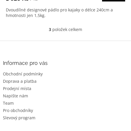
Dvoudílné designové pádlo pro kajaky o délce 240cm a
hmotnosti jen 1,5kg.
3
položek celkem
O
v
l
Z
á
á
d
p
a
a
Informace pro vás
c
t
í
Obchodní podmínky
í
p
Doprava a platba
r
v
Prodejní místa
k
Napište nám
y
Team
v
ý
Pro obchodníky
p
Slevový program
i
s