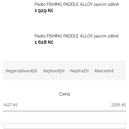
Pádlo FISHING PADDLE ALLOY 240cm 2dílné
1 929 Kč
Pádlo FISHING PADDLE ALLOY 240cm 1dílné
1 628 Kč
Ř
a
Nejprodávanější
Nejlevnější
Nejdražší
Abecedně
z
e
n
Cena
í
p
1627
Kč
2205
Kč
r
o
d
u