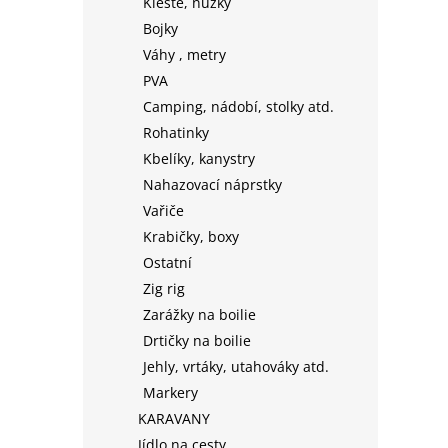
Kleště, nůžky
Bojky
Váhy , metry
PVA
Camping, nádobí, stolky atd.
Rohatinky
Kbelíky, kanystry
Nahazovací náprstky
Vařiče
Krabičky, boxy
Ostatní
Zig rig
Zarážky na boilie
Drtičky na boilie
Jehly, vrtáky, utahováky atd.
Markery
KARAVANY
Jídlo na cesty