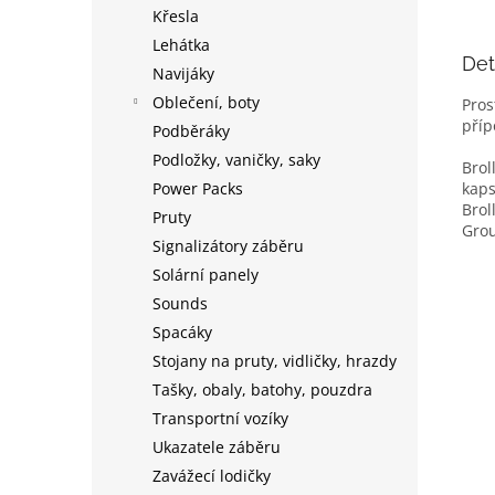
Křesla
Lehátka
Det
Navijáky
Oblečení, boty
Pros
příp
Podběráky
Podložky, vaničky, saky
Brol
Power Packs
kaps
Brol
Pruty
Grou
Signalizátory záběru
Solární panely
Sounds
Spacáky
Stojany na pruty, vidličky, hrazdy
Tašky, obaly, batohy, pouzdra
Transportní vozíky
Ukazatele záběru
Zavážecí lodičky