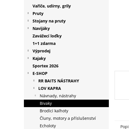
p
Vařiče, udírny, grily
a
Pruty
n
Stojany na pruty
e
Navijáky
l
Zavážecí loďky
1+1 zdarma
Výprodej
Kajaky
Sportex 2026
E-SHOP
RR BAITS NÁSTRAHY
LOV KAPRA
Návnady, nástrahy
Bivaky
Brodící kalhoty
Čluny, motory a příslušenství
Echoloty
Popi