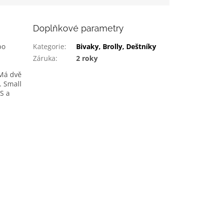
Doplňkové parametry
bo
Kategorie
:
Bivaky, Brolly, Deštníky
Záruka
:
2 roky
 Má dvě
. Small
S a