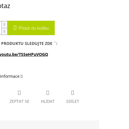
otaz
Přidat do košíku
 PRODUKTU SLEDUJTE ZDE ¨:
/youtu.be/TSSeHPuVOGQ
 informace
ZEPTAT SE
HLÍDAT
SDÍLET