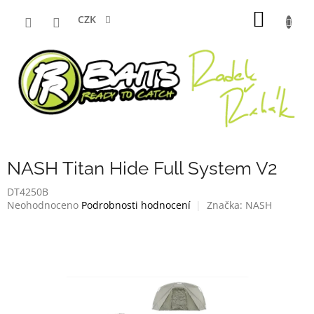
Přejít
NÁKUP
na
CZK
obsah
KOŠÍK
NASH Titan Hide Full System V2
DT4250B
Průměrné
Neohodnoceno
Podrobnosti hodnocení
Značka:
NASH
hodnocení
produktu
je
0,0
z
5
hvězdiček.