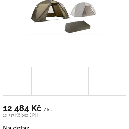
12 484 Kč
/ ks
10 317 Kč bez DPH
Měrná
Na dotaz
cena: