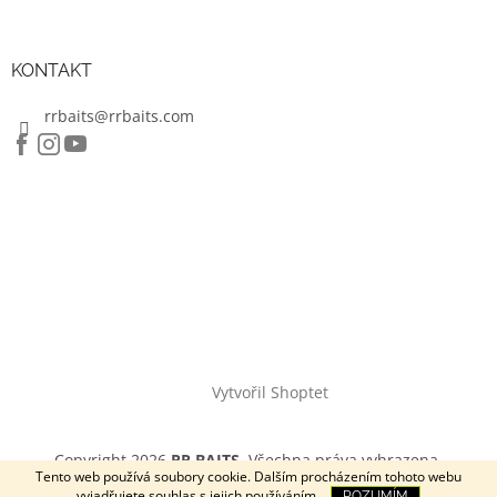
KONTAKT
rrbaits@rrbaits.com
Vytvořil Shoptet
Copyright 2026
RR BAITS
. Všechna práva vyhrazena.
Tento web používá soubory cookie. Dalším procházením tohoto webu
vyjadřujete souhlas s jejich používáním.
ROZUMÍM