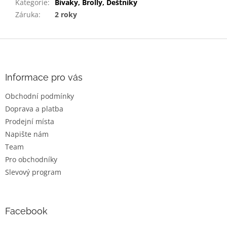
Kategorie
:
Bivaky, Brolly, Deštníky
Záruka
:
2 roky
Z
á
p
a
Informace pro vás
t
Obchodní podmínky
í
Doprava a platba
Prodejní místa
Napište nám
Team
Pro obchodníky
Slevový program
Facebook