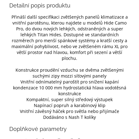
Detailní popis produktu
Přináší další specifikaci zvětšených panelů klimatizace a
vnitřní parotěsnu, kterou najdete u modelů Hide Camo
Pro, do dvou nových lehkých, odstraněných a super
lehkých Titan Hides. Dostupné ve standardních
rozměrech pro menší spánkové systémy a kratší cesty a
maximální pohyblivost, nebo ve zvětšeném rámu XL pro
větší prostor nad hlavou, komfort při sezení a větší
plochu.
Konstrukce proudění vzduchu se dvěma zvětšenými
suchými zipy mozzi síťovými panely
Vnitřní odnímatelný paroštít pro snížení kapání
kondenzace 10 000 mm hydrostatická hlava vodotěsná
konstrukce
Kompaktní, super silný středový výstupek
Napínací popruh a karabinový klip
Vnitřní závěsný háček pro světla nebo přijímače
Dodáváno s Nash T kolíky
Doplňkové parametry