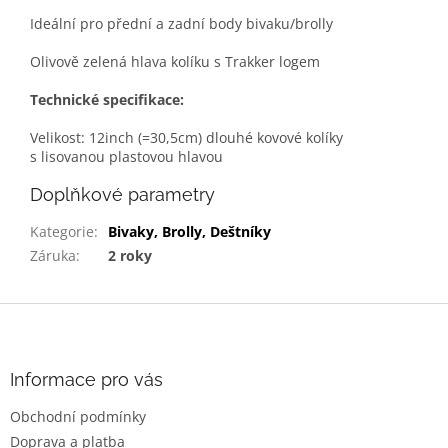
Ideální pro přední a zadní body bivaku/brolly
Olivově zelená hlava kolíku s Trakker logem
Technické specifikace:
Velikost: 12inch (=30,5cm) dlouhé kovové kolíky
s lisovanou plastovou hlavou
Doplňkové parametry
Kategorie
:
Bivaky, Brolly, Deštníky
Záruka
:
2 roky
Z
á
p
a
Informace pro vás
t
Obchodní podmínky
í
Doprava a platba