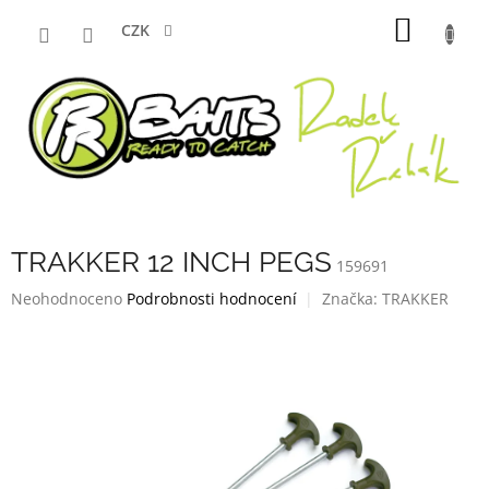
Přejít
NÁKUP
na
CZK
obsah
KOŠÍK
TRAKKER 12 INCH PEGS
159691
Průměrné
Neohodnoceno
Podrobnosti hodnocení
Značka:
TRAKKER
hodnocení
produktu
je
0,0
z
5
hvězdiček.