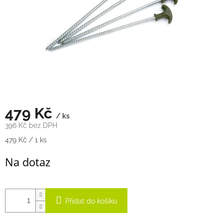
479 Kč
/ ks
396 Kč bez DPH
Měrná
479 Kč / 1 ks
cena:
Na dotaz
Přidat do košíku