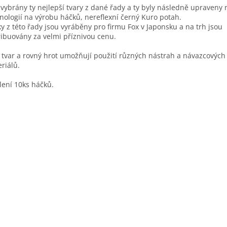
 vybrány ty nejlepší tvary z dané řady a ty byly následně upraveny 
nologií na výrobu háčků, nereflexní černý Kuro potah.
y z této řady jsou vyráběny pro firmu Fox v Japonsku a na trh jsou
ribuovány za velmi příznivou cenu.
 tvar a rovný hrot umožňují použití různých nástrah a návazcových
riálů.
lení 10ks háčků.