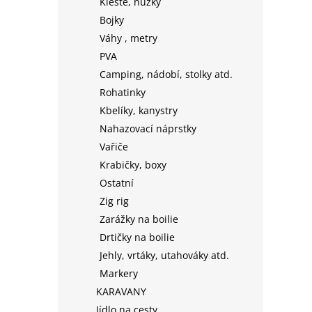
Kleště, nůžky
Bojky
Váhy , metry
PVA
Camping, nádobí, stolky atd.
Rohatinky
Kbelíky, kanystry
Nahazovací náprstky
Vařiče
Krabičky, boxy
Ostatní
Zig rig
Zarážky na boilie
Drtičky na boilie
Jehly, vrtáky, utahováky atd.
Markery
KARAVANY
Jídlo na cesty