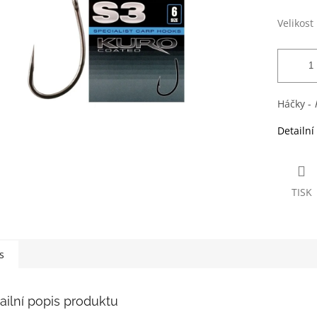
ek.
Velikost
Háčky -
Detailní
TISK
s
ailní popis produktu