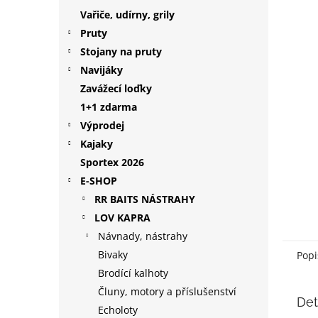
hvězdič
p
Vařiče, udírny, grily
a
Pruty
n
Stojany na pruty
e
Navijáky
l
Zavážecí loďky
1+1 zdarma
Výprodej
Kajaky
Sportex 2026
E-SHOP
RR BAITS NÁSTRAHY
LOV KAPRA
Návnady, nástrahy
Bivaky
Popi
Brodící kalhoty
Čluny, motory a příslušenství
Det
Echoloty