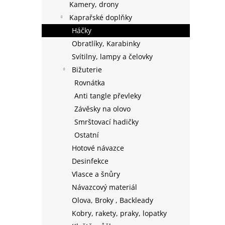
Kamery, drony
Kaprařské doplňky
Háčky
Obratlíky, Karabinky
Svítilny, lampy a čelovky
Bižuterie
Rovnátka
Anti tangle převleky
Závěsky na olovo
Smrštovací hadičky
Ostatní
Hotové návazce
Desinfekce
Vlasce a šnůry
Návazcový materiál
Olova, Broky , Backleady
Kobry, rakety, praky, lopatky