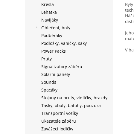
Křesla
Byly
tech
Lehátka
Háčk
Navijáky
dist
Oblečení, boty
Jeho
Podběráky
mate
Podložky, vaničky, saky
V ba
Power Packs
Pruty
Signalizátory záběru
Solární panely
Sounds
Spacáky
Stojany na pruty, vidličky, hrazdy
Tašky, obaly, batohy, pouzdra
Transportní vozíky
Ukazatele záběru
Zavážecí lodičky