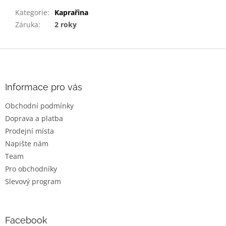
Kategorie
:
Kaprařina
Záruka
:
2 roky
Z
á
p
a
Informace pro vás
t
Obchodní podmínky
í
Doprava a platba
Prodejní místa
Napište nám
Team
Pro obchodníky
Slevový program
Facebook