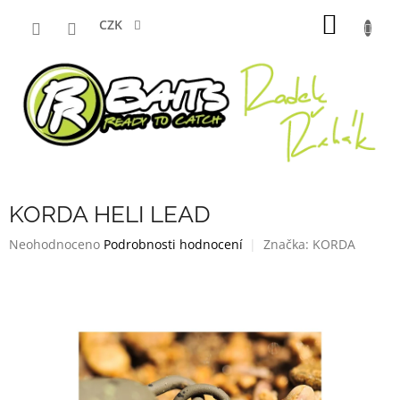
Přejít
NÁKUP
na
CZK
obsah
KOŠÍK
KORDA HELI LEAD
Průměrné
Neohodnoceno
Podrobnosti hodnocení
Značka:
KORDA
hodnocení
produktu
je
0,0
z
5
hvězdiček.