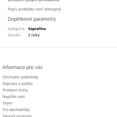
Popis produktu není dostupný
Doplňkové parametry
Kategorie
:
Kaprařina
Záruka
:
2 roky
Z
á
p
a
Informace pro vás
t
Obchodní podmínky
í
Doprava a platba
Prodejní místa
Napište nám
Team
Pro obchodníky
Slevový program