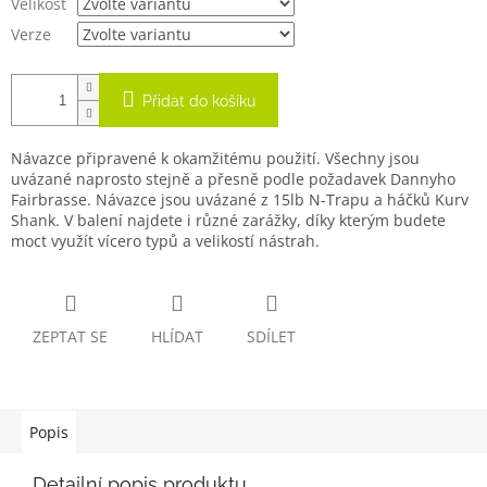
Velikost
Verze
Přidat do košíku
Návazce připravené k okamžitému použití. Všechny jsou
uvázané naprosto stejně a přesně podle požadavek Dannyho
Fairbrasse. Návazce jsou uvázané z 15lb N-Trapu a háčků Kurv
Shank. V balení najdete i různé zarážky, díky kterým budete
moct využít vícero typů a velikostí nástrah.
ZEPTAT SE
HLÍDAT
SDÍLET
Popis
Detailní popis produktu