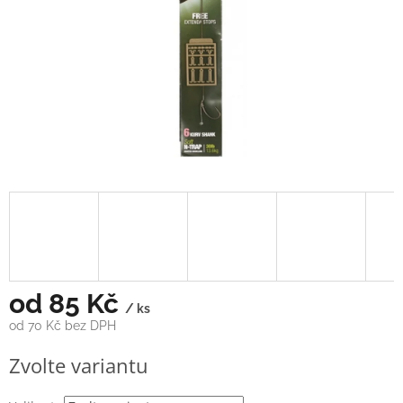
od
85 Kč
/ ks
od
70 Kč
bez DPH
Měrná
Zvolte variantu
cena: