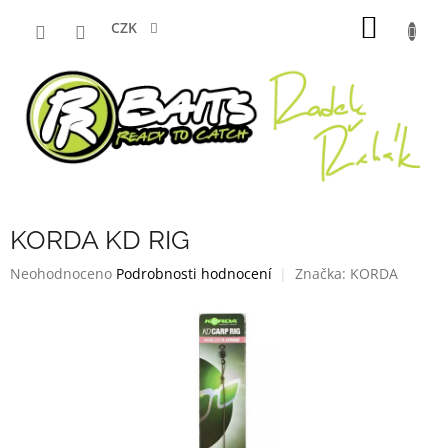
Přejít
NÁKUP
na
CZK
obsah
KOŠÍK
KORDA KD RIG
Průměrné
Neohodnoceno
Podrobnosti hodnocení
Značka:
KORDA
hodnocení
produktu
je
0,0
z
5
hvězdiček.