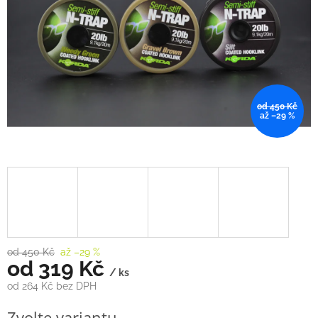
od 450 Kč
až –29 %
od 450 Kč
až –29 %
od
319 Kč
/ ks
od
264 Kč
bez DPH
Měrná
Zvolte variantu