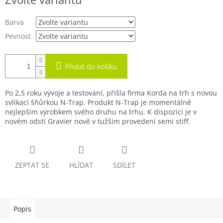
cena:
Barva
Pevnost
Přidat do košíku
Po 2,5 roku vývoje a testování, přišla firma Korda na trh s novou
svlíkací šňůrkou N-Trap. Produkt N-Trap je momentálně
nejlepším výrobkem svého druhu na trhu. K dispozici je v
novém odstí Gravier nově v tužším provedení semi stiff.
ZEPTAT SE
HLÍDAT
SDÍLET
Popis