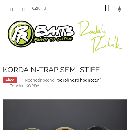
Přejít
NÁKUP
na
CZK
obsah
KOŠÍK
KORDA N-TRAP SEMI STIFF
Průměrné
Neohodnoceno
Podrobnosti hodnocení
Akce
hodnocení
Značka:
KORDA
produktu
je
0,0
z
5
hvězdiček.