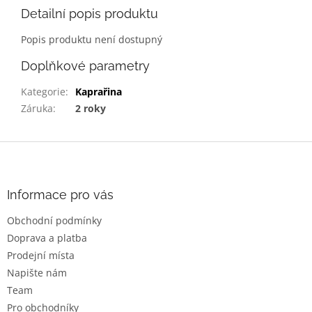
Detailní popis produktu
Popis produktu není dostupný
Doplňkové parametry
Kategorie
:
Kaprařina
Záruka
:
2 roky
Z
á
p
a
Informace pro vás
t
Obchodní podmínky
í
Doprava a platba
Prodejní místa
Napište nám
Team
Pro obchodníky