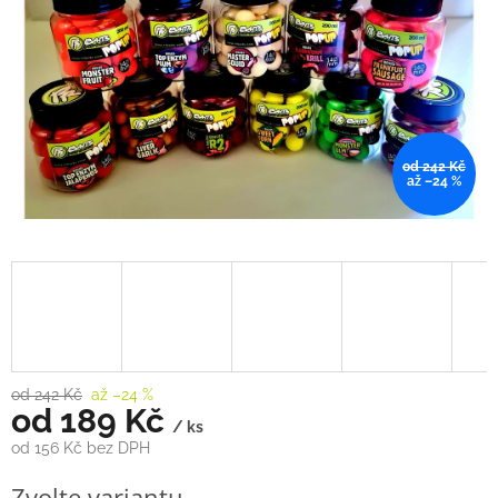
od 242 Kč
až –24 %
od 242 Kč
až –24 %
od
189 Kč
/ ks
od
156 Kč
bez DPH
Měrná
Zvolte variantu