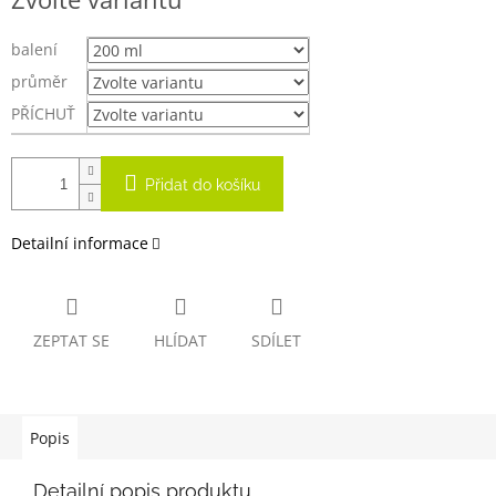
cena:
balení
průměr
PŘÍCHUŤ
Přidat do košíku
Detailní informace
ZEPTAT SE
HLÍDAT
SDÍLET
Popis
Detailní popis produktu