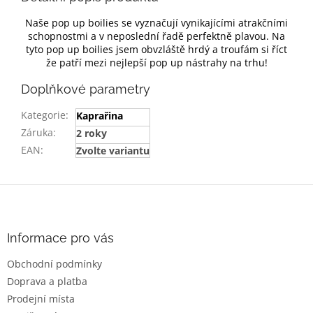
Naše pop up boilies se vyznačují vynikajícími atrakčními
schopnostmi a v neposlední řadě perfektně plavou. Na
tyto pop up boilies jsem obvzláště hrdý a troufám si říct
že patří mezi nejlepší pop up nástrahy na trhu!
Doplňkové parametry
Kategorie
:
Kaprařina
Záruka
:
2 roky
EAN
:
Zvolte variantu
Z
á
p
a
Informace pro vás
t
Obchodní podmínky
í
Doprava a platba
Prodejní místa