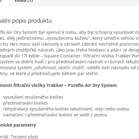
s
Videa (1)
ailní popis produktu
flo Air-Dry System byl vyvinut k tomu, aby byl schopný vysušovat 
ies, díky jedinečnému „vysoušecímu kuželu“, který umožní volnou ci
chu skrz masu vaší návnady a zároveň zabrání nechtěné pozornos
adných zlodějíčků nástrah, jako jsou třeba hlodavci a ptáci. Je des
zapadl do 17l kýble – Square Container. Filtrační vložka Trakker Pur
System se dobře hodí i pro předmačování nástrah v různých tekuti
ntovaný systém „zdvihnout, otočit, složit“, oddělí Vaši návnadu od j
tiny, ve které ji předmačujete během pár vteřin.
tnosti filtrační vložky Trakker – Pureflo Air Dry System
vysoušení mraženého boilies
předmačování boilies
rehydratace vysušeného boilies tekutinami, oleji nebo vodou
namáčení / předmačování boilies ve vodě z jezera
hnické parametry
riál: Tvrzený plast