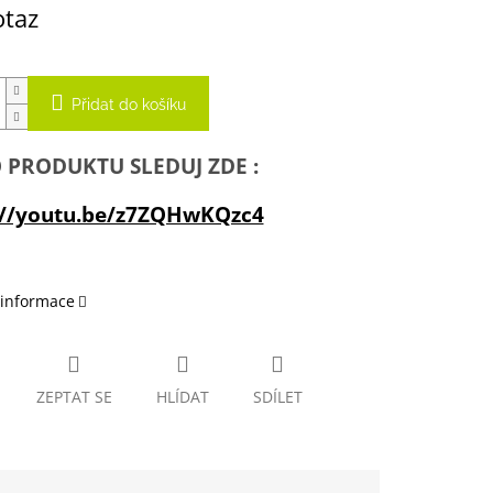
otaz
Přidat do košíku
 PRODUKTU SLEDUJ ZDE :
://youtu.be/z7ZQHwKQzc4
 informace
ZEPTAT SE
HLÍDAT
SDÍLET