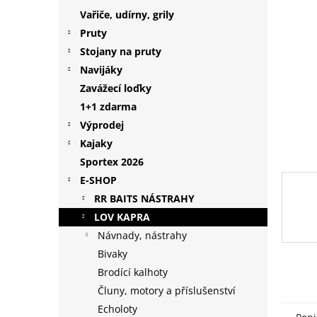
hvězdič
p
Vařiče, udírny, grily
a
Pruty
n
Stojany na pruty
e
Navijáky
l
Zavážecí loďky
1+1 zdarma
Výprodej
Kajaky
Sportex 2026
E-SHOP
RR BAITS NÁSTRAHY
LOV KAPRA
Návnady, nástrahy
Bivaky
Brodící kalhoty
Čluny, motory a příslušenství
Echoloty