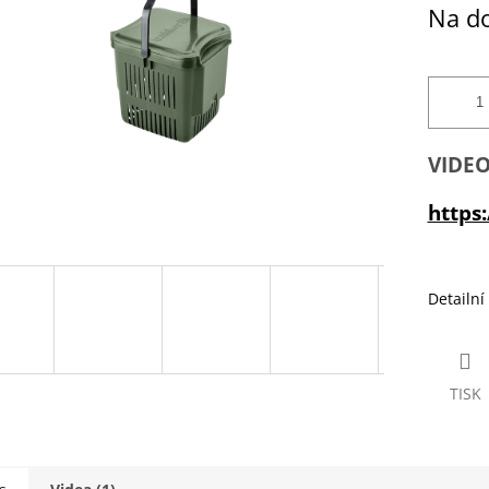
ek.
Na d
VIDEO
https
Detailní
TISK