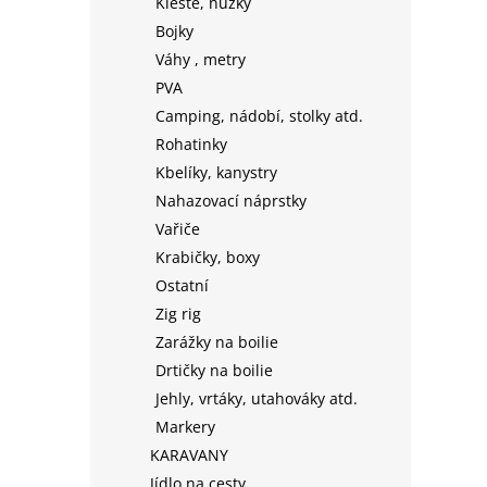
Kleště, nůžky
Bojky
Váhy , metry
PVA
Camping, nádobí, stolky atd.
Rohatinky
Kbelíky, kanystry
Nahazovací náprstky
Vařiče
Krabičky, boxy
Ostatní
Zig rig
Zarážky na boilie
Drtičky na boilie
Jehly, vrtáky, utahováky atd.
Markery
KARAVANY
Jídlo na cesty