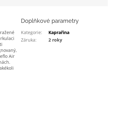
Doplňkové parametry
mražené
Kategorie
:
Kaprařina
rkulaci
Záruka
:
2 roky
ti
ignovaný,
eflo Air
nách.
akékoli