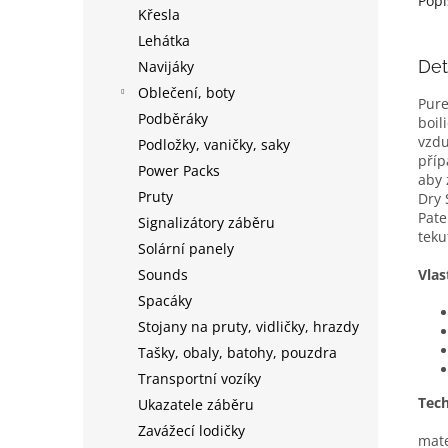
Popi
Křesla
Lehátka
Det
Navijáky
Oblečení, boty
Pure
Podběráky
boil
vzdu
Podložky, vaničky, saky
příp
Power Packs
aby 
Pruty
Dry 
Pate
Signalizátory záběru
teku
Solární panely
Sounds
Vlas
Spacáky
Stojany na pruty, vidličky, hrazdy
Tašky, obaly, batohy, pouzdra
Transportní vozíky
Tec
Ukazatele záběru
Zavážecí lodičky
mate