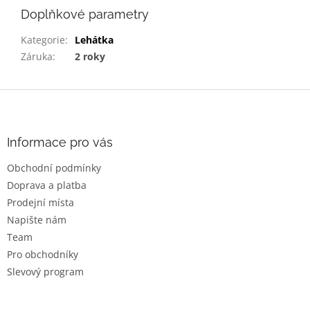
Doplňkové parametry
Kategorie
:
Lehátka
Záruka
:
2 roky
Z
á
p
a
Informace pro vás
t
Obchodní podmínky
í
Doprava a platba
Prodejní místa
Napište nám
Team
Pro obchodníky
Slevový program