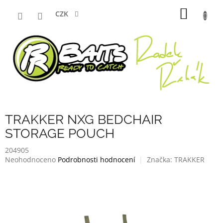
Přejít
NÁKUP
na
CZK
obsah
KOŠÍK
TRAKKER NXG BEDCHAIR
STORAGE POUCH
204905
Průměrné
Neohodnoceno
Podrobnosti hodnocení
Značka:
TRAKKER
hodnocení
produktu
je
0,0
z
5