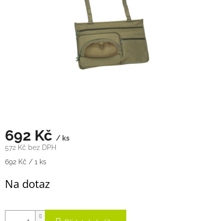
hvězdiček.
692 Kč
/ ks
572 Kč bez DPH
Měrná
692 Kč / 1 ks
cena:
Na dotaz