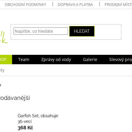
OBCHODNÍ PODMÍNKY
DOPRAVA A PLATBA
PRODEJNÍ MÍS
HLEDAT
HOP
Team
Zprávy od vody
Galerie
Slevový pr
ety
y
rodávanější
Garfish Set, obsahuje
36-vecí
368 Kč