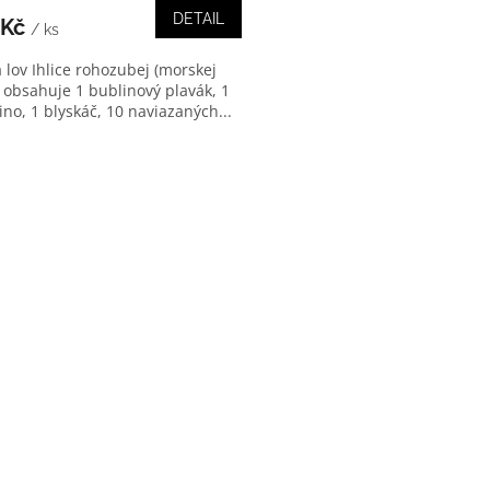
DETAIL
 Kč
/ ks
 lov Ihlice rohozubej (morskej
) obsahuje 1 bublinový plavák, 1
ino, 1 blyskáč, 10 naviazaných...
O
v
l
á
d
a
c
í
p
r
v
k
y
v
ý
p