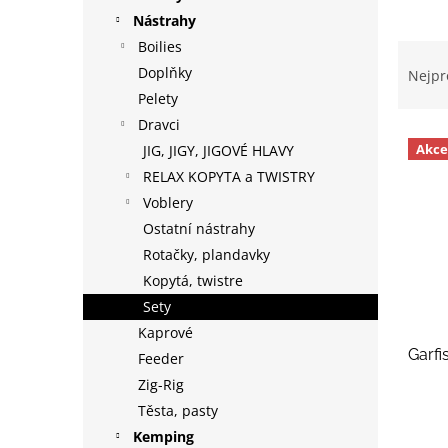
p
Nástrahy
a
Boilies
Ř
n
a
Doplňky
Nejpr
e
z
Pelety
l
e
Dravci
V
n
Akce
JIG, JIGY, JIGOVÉ HLAVY
ý
í
RELAX KOPYTA a TWISTRY
p
p
i
r
Voblery
s
o
Ostatní nástrahy
p
d
Rotačky, plandavky
r
u
Kopytá, twistre
o
k
Sety
d
t
Kaprové
u
ů
Garfi
k
Feeder
t
Zig-Rig
ů
Těsta, pasty
Kemping