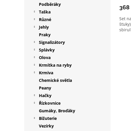
Podběráky
368
Taška
Set na
Různé
šťuky
Jehly
sbirul
Praky
Signalizátory
Splávky
Olova
Krmítka na ryby
Krmiva
Chemické světla
Peany
Hačky
Řízkovnice
Gumáky, Broďáky
Bižuterie
Vezírky