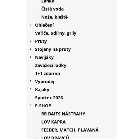
Lanka
Čistá voda
Nože, kleště
Oblečení
Vařiče, udírny, grily
Pruty
Stojany na pruty
Navijáky
Zavážecí loďky
1+1 zdarma
Výprodej
Kajaky
Sportex 2026
E-SHOP
RR BAITS NÁSTRAHY
LOV KAPRA
FEEDER, MATCH, PLAVANÁ
LOV DRAVCŮ