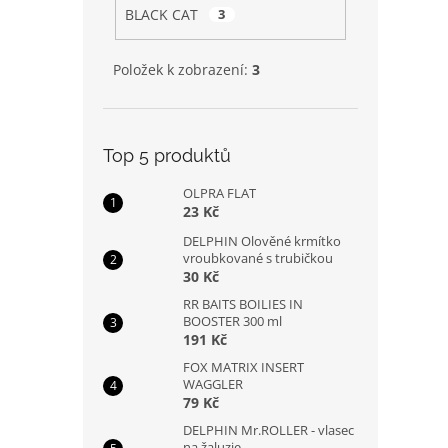
BLACK CAT
3
Položek k zobrazení:
3
Top 5 produktů
OLPRA FLAT
23 Kč
DELPHIN Olověné krmítko
vroubkované s trubičkou
30 Kč
RR BAITS BOILIES IN
BOOSTER 300 ml
191 Kč
FOX MATRIX INSERT
WAGGLER
79 Kč
DELPHIN Mr.ROLLER - vlasec
na žaluzie