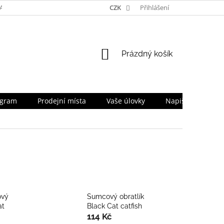
TA
NAPIŠTE NÁM
TEAM
CZK
PRO OBCHODNÍKY
Přihlášení
SLEVOV
NÁKUPNÍ
Prázdný košík
KOŠÍK
ogram
Prodejní místa
Vaše úlovky
Napište nám
ový
Sumcový obratlík
at
Black Cat catfish
114 Kč