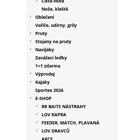
Čistá voda
Nože, kleště
Oblečení
Vařiče, udírny, grily
Pruty
Stojany na pruty
Navijáky
Zavážecí loďky
1+1 zdarma
Výprodej
Kajaky
Sportex 2026
E-SHOP
RR BAITS NÁSTRAHY
LOV KAPRA
FEEDER, MATCH, PLAVANÁ
LOV DRAVCŮ
AKCE