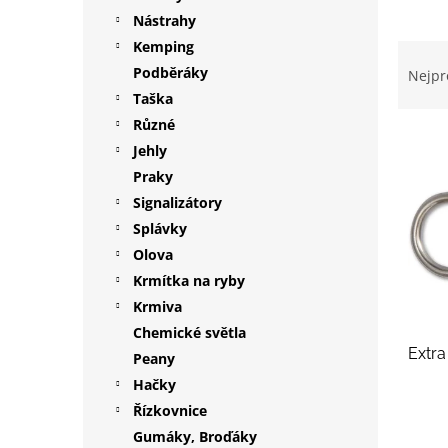
p
Nástrahy
a
Kemping
Ř
n
a
Podběráky
Nejpr
e
z
Taška
l
e
Různé
V
n
Jehly
ý
í
Praky
p
p
i
r
Signalizátory
s
o
Splávky
p
d
Olova
r
u
Krmítka na ryby
o
k
Krmiva
d
t
Chemické světla
u
ů
Extra
k
Peany
t
Hačky
ů
Řízkovnice
Gumáky, Broďáky