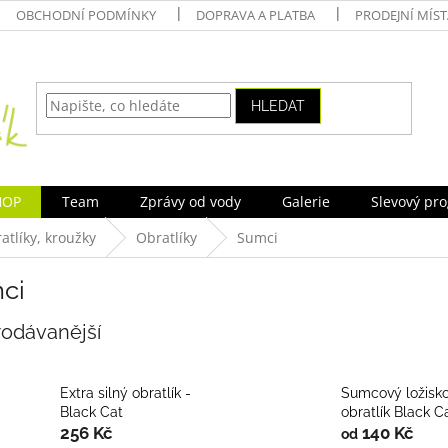
OBCHODNÍ PODMÍNKY
DOPRAVA A PLATBA
PRODEJNÍ MÍS
HLEDAT
HOP
Team
Zprávy od vody
Galerie
Slevový pr
atlíky, kroužky
Obratlíky
Sumci
ci
rodávanější
Extra silný obratlík -
Sumcový ložisk
Black Cat
obratlík Black C
256 Kč
140 Kč
od