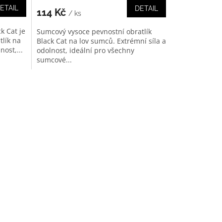
ETAIL
DETAIL
114 Kč
/ ks
k Cat je
Sumcový vysoce pevnostní obratlík
tlík na
Black Cat na lov sumců. Extrémní síla a
nost,...
odolnost, ideální pro všechny
sumcové...