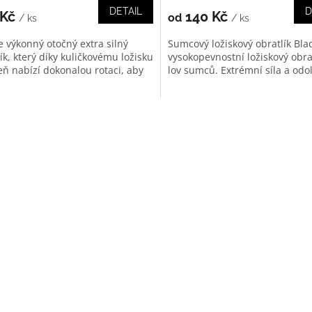
DETAIL
D
 Kč
140 Kč
od
/ ks
/ ks
e výkonný otočný extra silný
Sumcový ložiskový obratlík Blac
ík, který díky kuličkovému ložisku
vysokopevnostní ložiskový obra
eň nabízí dokonalou rotaci, aby
lov sumců. Extrémní síla a odol
O
v
l
á
d
a
c
í
p
r
v
k
y
v
ý