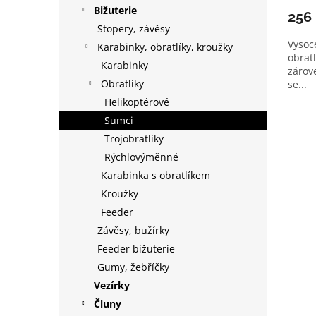
Bižuterie
256
Stopery, závěsy
Vysoc
Karabinky, obratlíky, kroužky
obratl
Karabinky
zárov
Obratlíky
se...
Helikoptérové
Sumci
Trojobratlíky
Rýchlovýměnné
Karabinka s obratlíkem
Kroužky
Feeder
Závěsy, bužírky
Feeder bižuterie
Gumy, žebříčky
Vezírky
Čluny