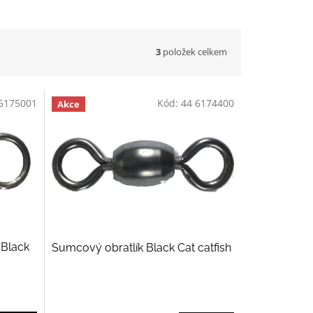
3
položek celkem
6175001
Kód:
44 6174400
Akce
 Black
Sumcový obratlík Black Cat catfish