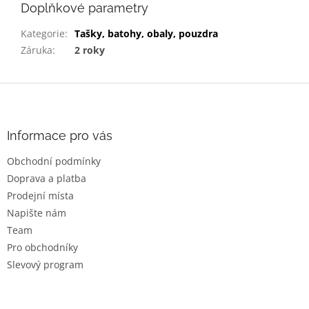
Doplňkové parametry
Kategorie
:
Tašky, batohy, obaly, pouzdra
Záruka
:
2 roky
Z
á
p
a
Informace pro vás
t
Obchodní podmínky
í
Doprava a platba
Prodejní místa
Napište nám
Team
Pro obchodníky
Slevový program