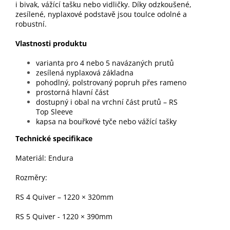
i bivak, vážící tašku nebo vidličky. Díky odzkoušené,
zesílené, nyplaxové podstavě jsou toulce odolné a
robustní.
Vlastnosti produktu
varianta pro 4 nebo 5 navázaných prutů
zesílená nyplaxová základna
pohodlný, polstrovaný popruh přes rameno
prostorná hlavní část
dostupný i obal na vrchní část prutů – RS
Top Sleeve
kapsa na bouřkové tyče nebo vážící tašky
Technické specifikace
Materiál: Endura
Rozměry:
RS 4 Quiver – 1220 × 320mm
RS 5 Quiver - 1220 × 390mm