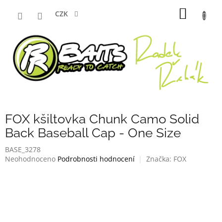
Přejít
NÁKUP
na
CZK
obsah
KOŠÍK
FOX kšiltovka Chunk Camo Solid
Back Baseball Cap - One Size
BASE_3278
Průměrné
Neohodnoceno
Podrobnosti hodnocení
Značka:
FOX
hodnocení
produktu
je
0,0
z
5