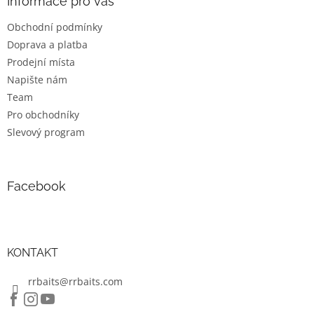
a
Informace pro vás
t
Obchodní podmínky
í
Doprava a platba
Prodejní místa
Napište nám
Team
Pro obchodníky
Slevový program
Facebook
KONTAKT
rrbaits@rrbaits.com