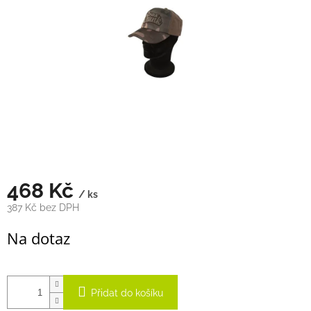
hvězdiček.
468 Kč
/ ks
387 Kč bez DPH
Měrná
Na dotaz
cena:
Přidat do košíku