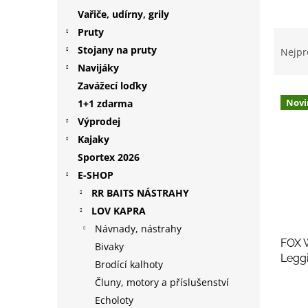
p
Vařiče, udírny, grily
a
Pruty
Ř
n
a
Stojany na pruty
Nejpr
e
z
Navijáky
l
e
Zavážecí loďky
V
n
Novi
1+1 zdarma
ý
í
Výprodej
p
p
i
r
Kajaky
s
o
Sportex 2026
p
d
E-SHOP
r
u
RR BAITS NÁSTRAHY
o
k
LOV KAPRA
d
t
Návnady, nástrahy
u
ů
FOX 
k
Bivaky
Legg
t
Brodící kalhoty
ů
Čluny, motory a příslušenství
Echoloty