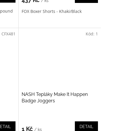
437 Kč
/ ks
mpound
FOX Boxer Shorts - Khaki/Black
:
CFX481
Kód:
1
NASH Tepláky Make It Happen
Badge Joggers
ETAIL
DETAIL
1 Kč
/ ks