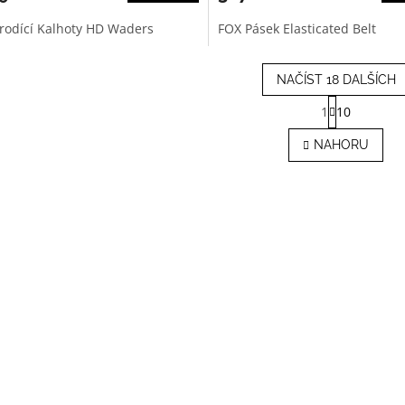
rodící Kalhoty HD Waders
FOX Pásek Elasticated Belt
NAČÍST 18 DALŠÍCH
S
1
10
t
O
r
v
NAHORU
á
l
n
á
k
d
o
a
v
c
á
í
n
p
í
r
v
k
y
v
ý
p
i