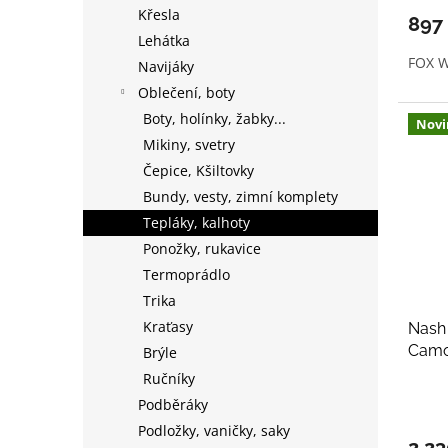
Křesla
897
Lehátka
FOX W
Navijáky
Oblečení, boty
Boty, holínky, žabky...
Novi
Mikiny, svetry
Čepice, Kšiltovky
Bundy, vesty, zimní komplety
Tepláky, kalhoty
Ponožky, rukavice
Termoprádlo
Trika
Kraťasy
Nash 
Cam
Brýle
Ručníky
Podběráky
Podložky, vaničky, saky
2 2