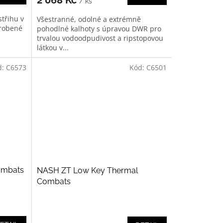
/ ks
třihu v
Všestranné, odolné a extrémně
yrobené
pohodlné kalhoty s úpravou DWR pro
trvalou vodoodpudivost a ripstopovou
látkou v...
d:
C6573
Kód:
C6501
ombats
NASH ZT Low Key Thermal
Combats