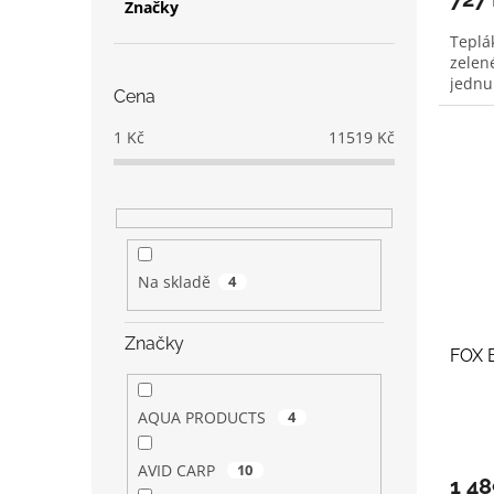
Značky
Teplá
zelen
jednu
Cena
1
Kč
11519
Kč
Na skladě
4
Značky
FOX 
AQUA PRODUCTS
4
AVID CARP
10
1 4