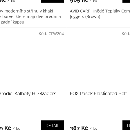
/ ks
/ ks
ky moderního střihu v khaki
AVID CARP Hnědé Tepláky Co
é barvě, které mají dvě přední a
Joggers (Brown)
 zadní kapsu.
Kód:
CFW204
Kód
Brodící Kalhoty HD Waders
FOX Pásek Elasticated Belt
DETAIL
D
89 Kč
387 Kč
/ ks
/ ks