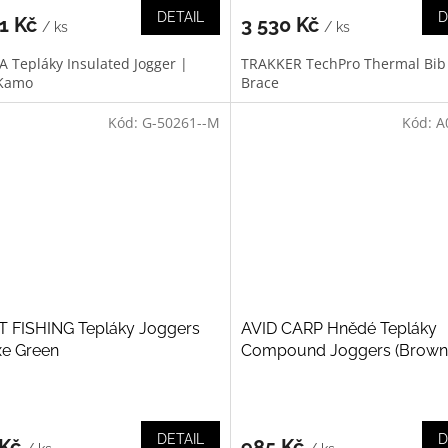
DETAIL
D
01 Kč
3 530 Kč
/ ks
/ ks
 Tepláky Insulated Jogger |
TRAKKER TechPro Thermal Bib
 Kamo
Brace
Kód:
G-50261--M
Kód:
A
T FISHING Tepláky Joggers
AVID CARP Hnědé Tepláky
xe Green
Compound Joggers (Brown
DETAIL
D
 Kč
985 Kč