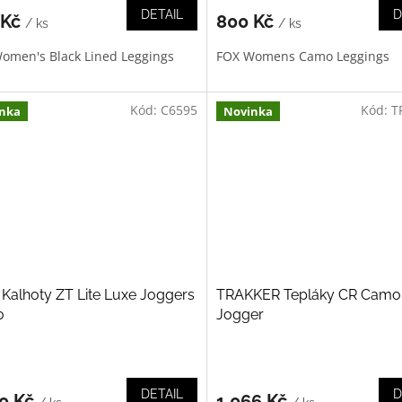
DETAIL
D
 Kč
800 Kč
/ ks
/ ks
omen's Black Lined Leggings
FOX Womens Camo Leggings
Kód:
C6595
Kód:
T
nka
Novinka
Kalhoty ZT Lite Luxe Joggers
TRAKKER Tepláky CR Camo
o
Jogger
DETAIL
D
30 Kč
1 066 Kč