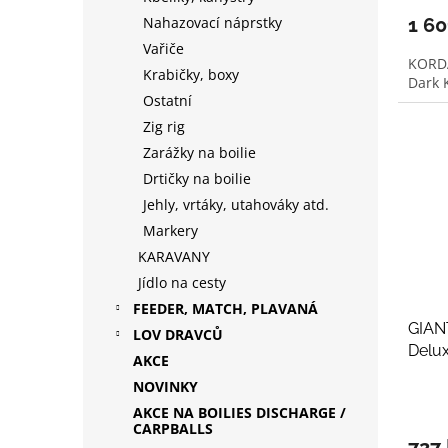
1 6
Nahazovací náprstky
Vařiče
KORDA
Krabičky, boxy
Dark
Ostatní
Zig rig
Zarážky na boilie
Drtičky na boilie
Jehly, vrtáky, utahováky atd.
Markery
KARAVANY
Jídlo na cesty
FEEDER, MATCH, PLAVANÁ
GIAN
LOV DRAVCŮ
Delu
AKCE
NOVINKY
AKCE NA BOILIES DISCHARGE /
CARPBALLS
727