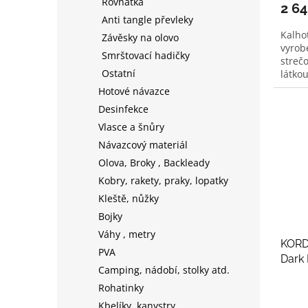
Rovnátka
2 6
Anti tangle převleky
Kalho
Závěsky na olovo
vyrob
Smrštovací hadičky
streč
Ostatní
látkou
Hotové návazce
Desinfekce
Vlasce a šnůry
Návazcový materiál
Olova, Broky , Backleady
Kobry, rakety, praky, lopatky
Kleště, nůžky
Bojky
Váhy , metry
KORDA
PVA
Dark
Camping, nádobí, stolky atd.
Rohatinky
Kbelíky, kanystry