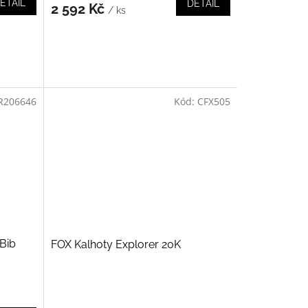
ETAIL
DETAIL
2 592 Kč
/ ks
R206646
Kód:
CFX505
Bib
FOX Kalhoty Explorer 20K