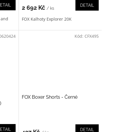
ETAIL
DETAIL
2 692 Kč
/ ks
 and
FOX Kalhoty Explorer 20K
0620424
Kód:
CFX495
FOX Boxer Shorts - Černé
)
ETAIL
DETAIL