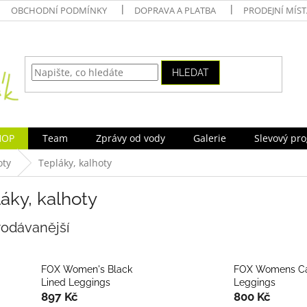
OBCHODNÍ PODMÍNKY
DOPRAVA A PLATBA
PRODEJNÍ MÍS
HLEDAT
HOP
Team
Zprávy od vody
Galerie
Slevový pr
oty
Tepláky, kalhoty
áky, kalhoty
rodávanější
FOX Women's Black
FOX Womens C
Lined Leggings
Leggings
897 Kč
800 Kč