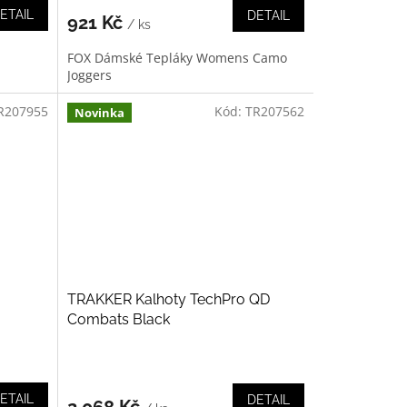
ETAIL
DETAIL
921 Kč
/ ks
FOX Dámské Tepláky Womens Camo
Joggers
R207955
Kód:
TR207562
Novinka
TRAKKER Kalhoty TechPro QD
Combats Black
ETAIL
DETAIL
2 068 Kč