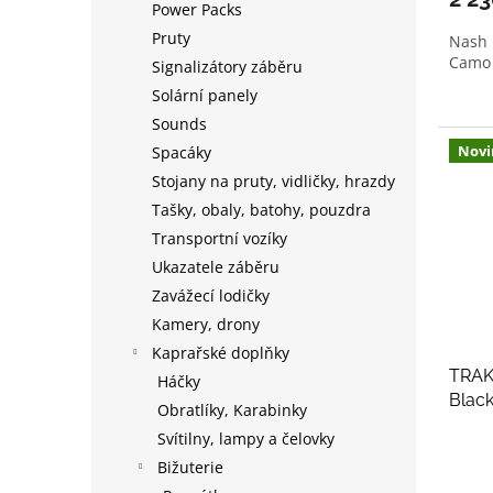
Power Packs
Pruty
Nash 
Camo
Signalizátory záběru
Solární panely
Sounds
Novi
Spacáky
Stojany na pruty, vidličky, hrazdy
Tašky, obaly, batohy, pouzdra
Transportní vozíky
Ukazatele záběru
Zavážecí lodičky
Kamery, drony
Kaprařské doplňky
TRAK
Háčky
Blac
Obratlíky, Karabinky
Svítilny, lampy a čelovky
Bižuterie