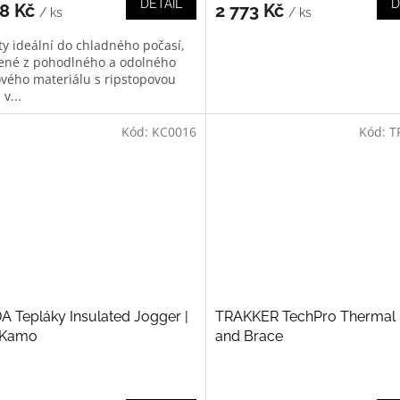
DETAIL
D
48 Kč
2 773 Kč
/ ks
/ ks
ty ideální do chladného počasí,
ené z pohodlného a odolného
ového materiálu s ripstopovou
 v...
Kód:
KC0016
Kód:
T
 Tepláky Insulated Jogger |
TRAKKER TechPro Thermal 
 Kamo
and Brace