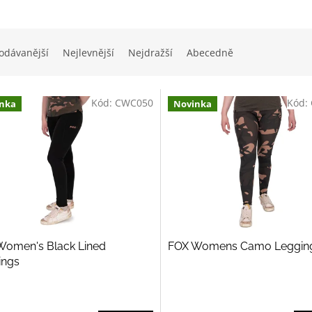
odávanější
Nejlevnější
Nejdražší
Abecedně
Kód:
CWC050
Kód:
nka
Novinka
Women's Black Lined
FOX Womens Camo Leggin
ings