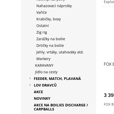
Explo
Nahazovací náprstky
Vařiče
Krabičky, boxy
Ostatní
Zig rig
Zarážky na boilie
Drtičky na boilie
Jehly, vrtáky, utahováky atd.
Markery
FOX 
KARAVANY
Jídlo na cesty
FEEDER, MATCH, PLAVANÁ
LOV DRAVCŮ
AKCE
3 3
NOVINKY
FOX B
AKCE NA BOILIES DISCHARGE /
CARPBALLS