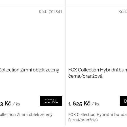
Kód:
CCL341
Kód
ollection Zimní oblek zelený
FOX Collection Hybridní bu
černá/oranžová
DETAIL
D
03 Kč
1 625 Kč
/ ks
/ ks
ollection Zimní oblek zelený
FOX Collection Hybridní bunda
černá/oranžová