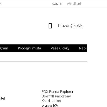
TA
NAPIŠTE NÁM
TEAM
CZK
PRO OBCHODNÍKY
Přihlášení
SLEVOV
NÁKUPNÍ
Prázdný košík
KOŠÍK
ogram
Prodejní místa
Vaše úlovky
Napište nám
FOX Bunda Explorer
Downfill Packaway
ilet
Khaki Jacket
2 424 Kč