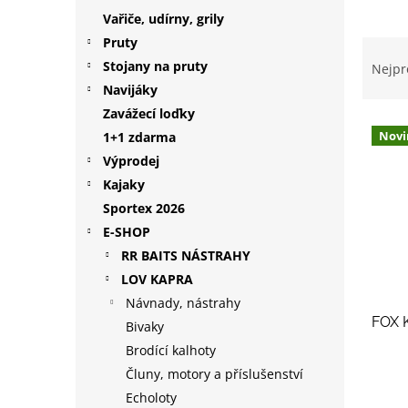
p
Vařiče, udírny, grily
a
Pruty
Ř
n
a
Stojany na pruty
Nejpr
e
z
Navijáky
l
e
Zavážecí loďky
V
n
Novi
1+1 zdarma
ý
í
Výprodej
p
p
i
r
Kajaky
s
o
Sportex 2026
p
d
E-SHOP
r
u
RR BAITS NÁSTRAHY
o
k
LOV KAPRA
d
t
Návnady, nástrahy
u
ů
FOX 
k
Bivaky
t
Brodící kalhoty
ů
Čluny, motory a příslušenství
Echoloty