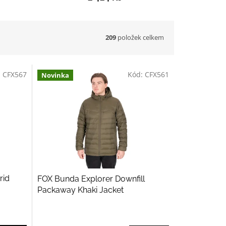
209
položek celkem
:
CFX567
Kód:
CFX561
Novinka
rid
FOX Bunda Explorer Downfill
Packaway Khaki Jacket