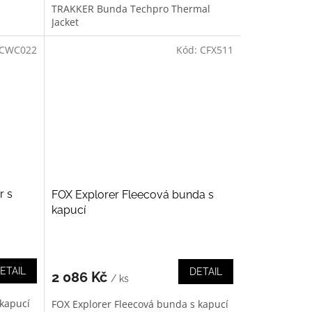
TRAKKER Bunda Techpro Thermal
Jacket
CWC022
Kód:
CFX511
r s
FOX Explorer Fleecová bunda s
kapucí
ETAIL
DETAIL
2 086 Kč
/ ks
kapucí
FOX Explorer Fleecová bunda s kapucí