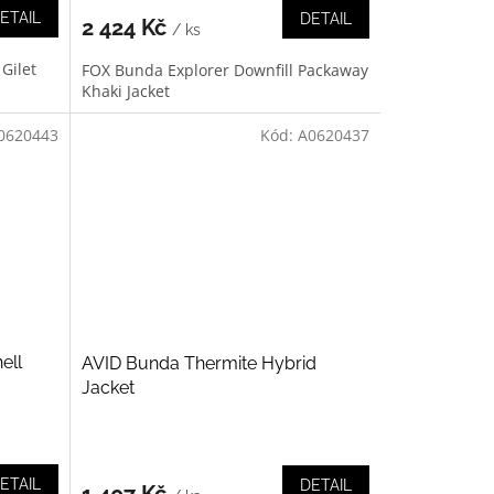
ETAIL
DETAIL
2 424 Kč
/ ks
Gilet
FOX Bunda Explorer Downfill Packaway
Khaki Jacket
0620443
Kód:
A0620437
ell
AVID Bunda Thermite Hybrid
Jacket
ETAIL
DETAIL
1 407 Kč