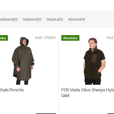
odávanější
Nejlevnější
Nejdražší
Abecedně
Kód:
CFX591
Kód
nka
Novinka
Khaki Poncho
FOX Vesta Olive Sherpa Hyb
Gilet