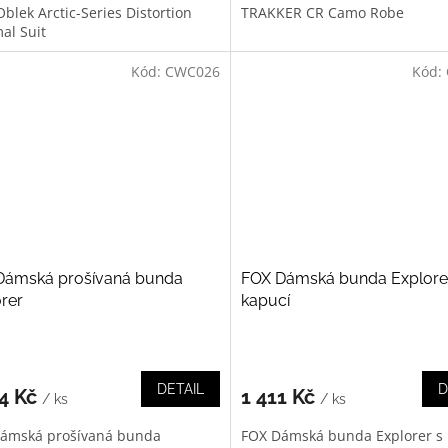
blek Arctic-Series Distortion
TRAKKER CR Camo Robe
al Suit
Kód:
CWC026
Kód:
Dámská prošívaná bunda
FOX Dámská bunda Explore
rer
kapucí
DETAIL
D
54 Kč
1 411 Kč
/ ks
/ ks
ámská prošívaná bunda
FOX Dámská bunda Explorer s 