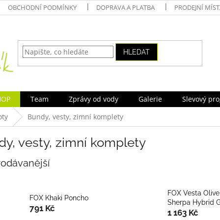
OBCHODNÍ PODMÍNKY
DOPRAVA A PLATBA
PRODEJNÍ MÍS
HLEDAT
HOP
Team
Zprávy od vody
Galerie
Slevový pr
oty
Bundy, vesty, zimní komplety
y, vesty, zimní komplety
rodávanější
FOX Vesta Olive
FOX Khaki Poncho
Sherpa Hybrid G
791 Kč
1 163 Kč