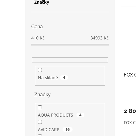
Značky
Cena
410
Kč
34993
Kč
FOX C
Na skladě
4
Značky
2 8
AQUA PRODUCTS
4
FOX C
AVID CARP
16