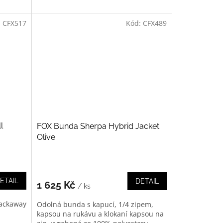
:
CFX517
Kód:
CFX489
l
FOX Bunda Sherpa Hybrid Jacket
Olive
ETAIL
DETAIL
1 625 Kč
/ ks
Packaway
Odolná bunda s kapucí, 1/4 zipem,
kapsou na rukávu a klokaní kapsou na