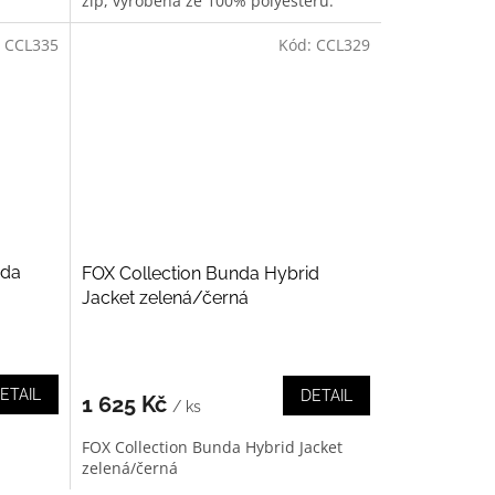
zip, vyrobená ze 100% polyesteru.
:
CCL335
Kód:
CCL329
nda
FOX Collection Bunda Hybrid
Jacket zelená/černá
ETAIL
DETAIL
1 625 Kč
/ ks
FOX Collection Bunda Hybrid Jacket
zelená/černá