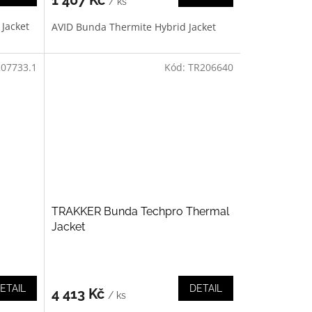
/ ks
 Jacket
AVID Bunda Thermite Hybrid Jacket
07733.1
Kód:
TR206640
TRAKKER Bunda Techpro Thermal
Jacket
ETAIL
DETAIL
4 413 Kč
/ ks