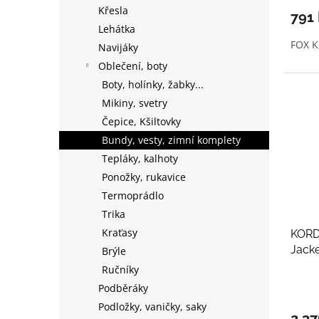
Křesla
791
Lehátka
FOX K
Navijáky
Oblečení, boty
Boty, holínky, žabky...
Mikiny, svetry
Čepice, Kšiltovky
Bundy, vesty, zimní komplety
Tepláky, kalhoty
Ponožky, rukavice
Termoprádlo
Trika
Kraťasy
KORD
Jacke
Brýle
Ručníky
Podběráky
Podložky, vaničky, saky
2 3