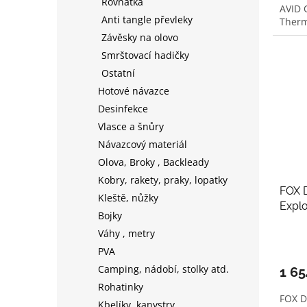
Rovnátka
AVID O
Anti tangle převleky
Therm
Závěsky na olovo
Smrštovací hadičky
Ostatní
Hotové návazce
Desinfekce
Vlasce a šnůry
Návazcový materiál
Olova, Broky , Backleady
Kobry, rakety, praky, lopatky
FOX 
Kleště, nůžky
Explo
Bojky
Váhy , metry
PVA
Camping, nádobí, stolky atd.
1 6
Rohatinky
FOX D
Kbelíky, kanystry