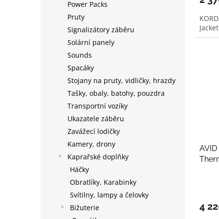
Power Packs
Pruty
KORDA
Jacke
Signalizátory záběru
Solární panely
Sounds
Spacáky
Stojany na pruty, vidličky, hrazdy
Tašky, obaly, batohy, pouzdra
Transportní vozíky
Ukazatele záběru
Zavážecí lodičky
Kamery, drony
AVID 
Kaprařské doplňky
Therm
Háčky
Obratlíky, Karabinky
Svítilny, lampy a čelovky
4 2
Bižuterie