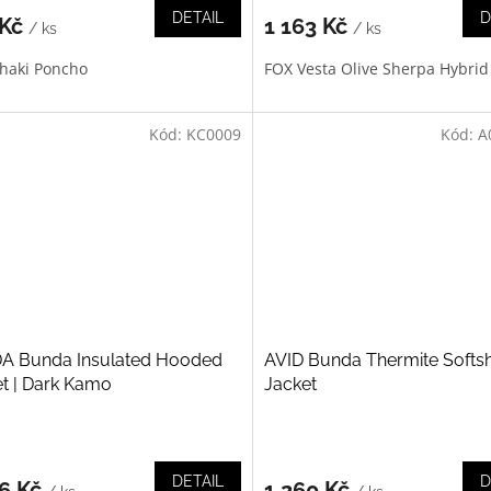
DETAIL
D
 Kč
1 163 Kč
/ ks
/ ks
haki Poncho
FOX Vesta Olive Sherpa Hybrid 
Kód:
KC0009
Kód:
A
A Bunda Insulated Hooded
AVID Bunda Thermite Softsh
t | Dark Kamo
Jacket
DETAIL
D
76 Kč
1 260 Kč