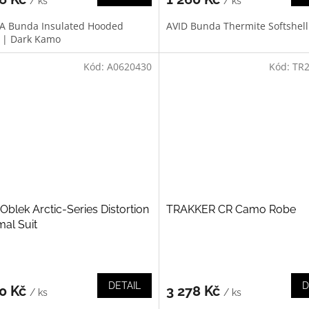
/ ks
/ ks
 Bunda Insulated Hooded
AVID Bunda Thermite Softshell
t | Dark Kamo
Kód:
A0620430
Kód:
TR2
Oblek Arctic-Series Distortion
TRAKKER CR Camo Robe
al Suit
DETAIL
D
20 Kč
3 278 Kč
/ ks
/ ks