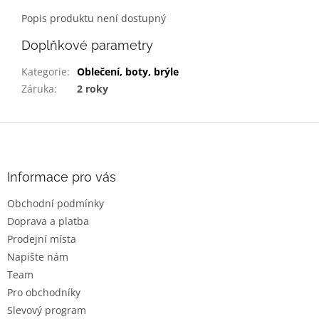
Popis produktu není dostupný
Doplňkové parametry
Kategorie
:
Oblečení, boty, brýle
Záruka
:
2 roky
Z
á
p
a
Informace pro vás
t
Obchodní podmínky
í
Doprava a platba
Prodejní místa
Napište nám
Team
Pro obchodníky
Slevový program