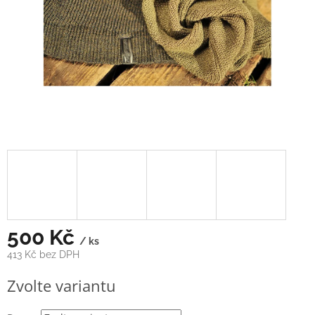
500 Kč
/ ks
413 Kč bez DPH
Měrná
Zvolte variantu
cena: