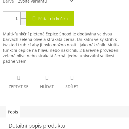
Barva
Přidat do košíku
Multi-funkční pletená čepice Snood je dodávána ve dvou
barvách zelená olive a strakatá černá. Unikátní velký střih s
twisted trubicí aby ji bylo možno nosit i jako nákrčník. Multi-
funkční čepice na hlavu nebo nákrčník. 2 Barevné provedení:
zelená olive nebo strakatá černá. Jedna univrzální velikost
padne všem.
ZEPTAT SE
HLÍDAT
SDÍLET
Popis
Detailní popis produktu