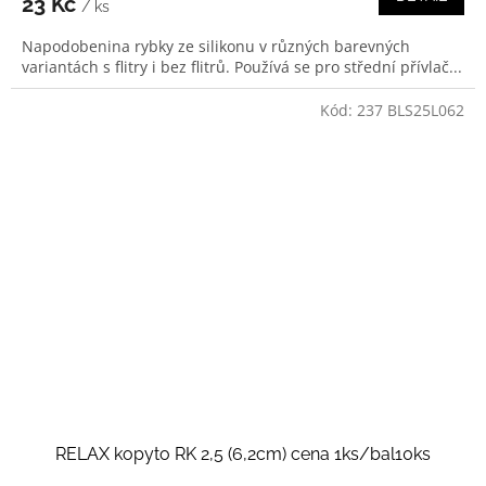
23 Kč
/ ks
Napodobenina rybky ze silikonu v různých barevných
variantách s flitry i bez flitrů. Používá se pro střední přívlač...
Kód:
237 BLS25L062
RELAX kopyto RK 2,5 (6,2cm) cena 1ks/bal10ks