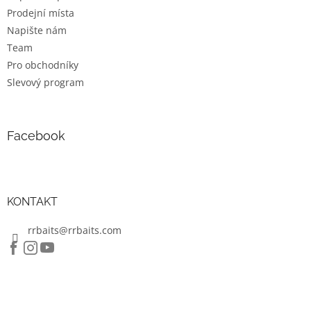
v
Prodejní místa
ý
Napište nám
p
Team
i
s
Pro obchodníky
u
Slevový program
Facebook
KONTAKT
rrbaits@rrbaits.com