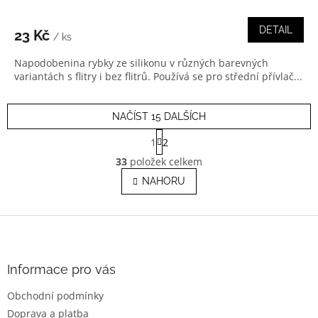
DETAIL
23 Kč
/ ks
Napodobenina rybky ze silikonu v různých barevných
variantách s flitry i bez flitrů. Používá se pro střední přívlač...
NAČÍST 15 DALŠÍCH
S
1
2
t
O
r
33
položek celkem
v
á
l
NAHORU
n
á
k
o
d
v
Z
a
á
c
á
n
í
p
í
p
a
Informace pro vás
r
t
v
Obchodní podmínky
í
k
Doprava a platba
y