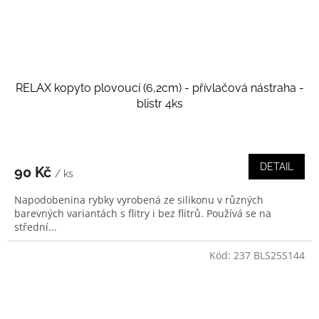
RELAX kopyto plovoucí (6,2cm) - přívlačová nástraha -
blistr 4ks
DETAIL
90 Kč
/ ks
Napodobenina rybky vyrobená ze silikonu v různých
barevných variantách s flitry i bez flitrů. Používá se na
střední...
Kód:
237 BLS25S144