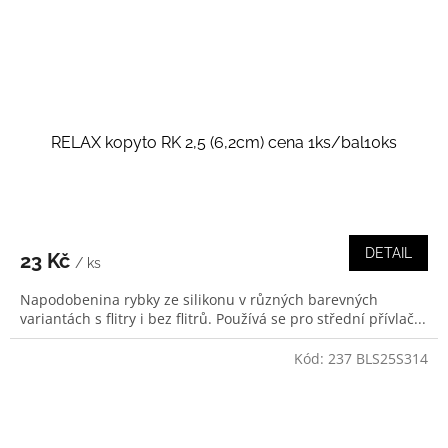
RELAX kopyto RK 2,5 (6,2cm) cena 1ks/bal10ks
DETAIL
23 Kč
/ ks
Napodobenina rybky ze silikonu v různých barevných
variantách s flitry i bez flitrů. Používá se pro střední přívlač...
Kód:
237 BLS25S314