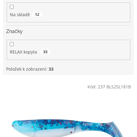
k
t
Na skladě
12
ů
Značky
RELAX kopyta
33
Položek k zobrazení:
33
V
Kód:
237 BLS25L181B
ý
p
i
s
p
r
o