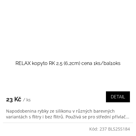
RELAX kopyto RK 2,5 (6,2cm) cena 1ks/bal10ks
DETAIL
23 Kč
/ ks
Napodobenina rybky ze silikonu v různých barevných
variantách s flitry i bez flitrů. Používá se pro střední přívlač...
Kód:
237 BLS25S184