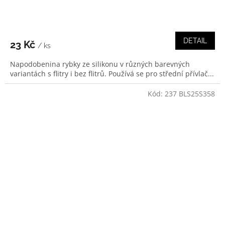
DETAIL
23 Kč
/ ks
Napodobenina rybky ze silikonu v různých barevných
variantách s flitry i bez flitrů. Používá se pro střední přívlač...
Kód:
237 BLS25S358