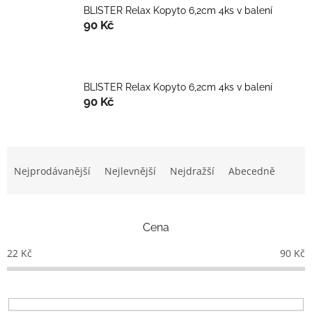
BLISTER Relax Kopyto 6,2cm 4ks v balení
90 Kč
BLISTER Relax Kopyto 6,2cm 4ks v balení
90 Kč
Ř
a
Nejprodávanější
Nejlevnější
Nejdražší
Abecedně
z
e
n
Cena
í
p
22
Kč
90
Kč
r
o
d
u