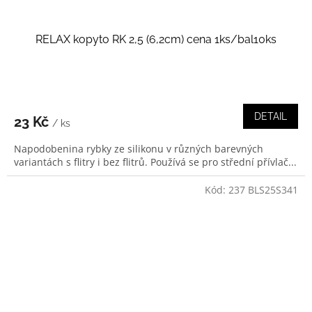
RELAX kopyto RK 2,5 (6,2cm) cena 1ks/bal10ks
DETAIL
23 Kč
/ ks
Napodobenina rybky ze silikonu v různých barevných
variantách s flitry i bez flitrů. Používá se pro střední přívlač...
Kód:
237 BLS25S341