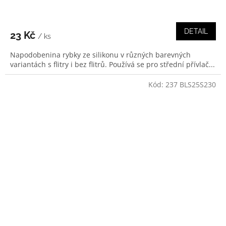
DETAIL
23 Kč
/ ks
Napodobenina rybky ze silikonu v různých barevných
variantách s flitry i bez flitrů. Používá se pro střední přívlač...
Kód:
237 BLS25S230