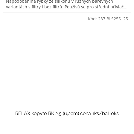
Napodobenina rybky ze silikonu v různých barevných
variantách s flitry i bez flitrů. Používá se pro střední přívlač...
Kód:
237 BLS25S125
RELAX kopyto RK 2,5 (6,2cm) cena 1ks/bal10ks