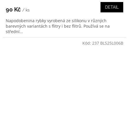
DETAIL
90 Kč
/ ks
Napodobenina rybky vyrobená ze silikonu v různých
barevných variantách s flitry i bez flitrů. Používá se na
střední...
Kód:
237 BLS25L006B