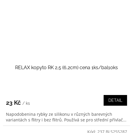
RELAX kopyto RK 2,5 (6,2cm) cena 1ks/bal10ks
DETAIL
23 Kč
/ ks
Napodobenina rybky ze silikonu v různých barevných
variantách s flitry i bez flitrů. Používá se pro střední přívlač...
Kód:
237 BLS25S287