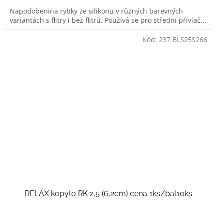
Napodobenina rybky ze silikonu v různých barevných
variantách s flitry i bez flitrů. Používá se pro střední přívlač...
Kód:
237 BLS25S266
RELAX kopyto RK 2,5 (6,2cm) cena 1ks/bal10ks