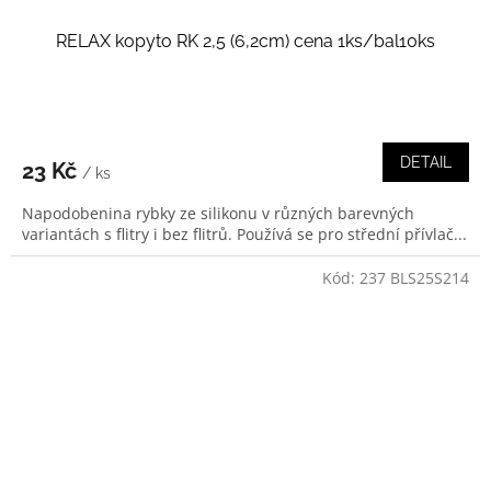
RELAX kopyto RK 2,5 (6,2cm) cena 1ks/bal10ks
DETAIL
23 Kč
/ ks
Napodobenina rybky ze silikonu v různých barevných
variantách s flitry i bez flitrů. Používá se pro střední přívlač...
Kód:
237 BLS25S214