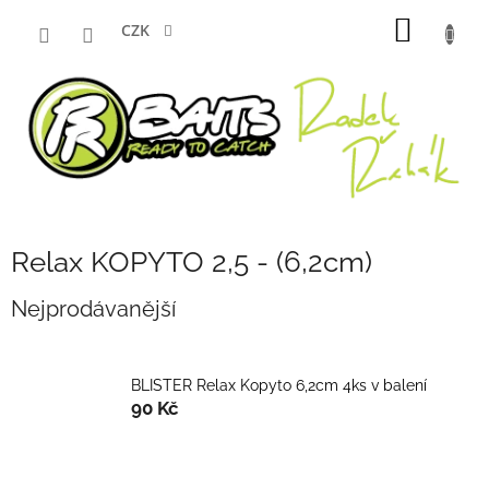
Přejít
NÁKUP
na
CZK
obsah
KOŠÍK
Relax KOPYTO 2,5 - (6,2cm)
Nejprodávanější
BLISTER Relax Kopyto 6,2cm 4ks v balení
90 Kč