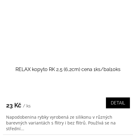
RELAX kopyto RK 2,5 (6,2cm) cena 1ks/bal10ks
DETAIL
23 Kč
/ ks
Napodobenina rybky vyrobená ze silikonu v různých
barevných variantách s flitry i bez flitrů. Používá se na
střední...