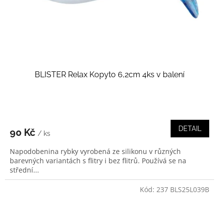
d
u
k
t
ů
BLISTER Relax Kopyto 6,2cm 4ks v balení
DETAIL
90 Kč
/ ks
Napodobenina rybky vyrobená ze silikonu v různých
barevných variantách s flitry i bez flitrů. Používá se na
střední...
Kód:
237 BLS25L039B