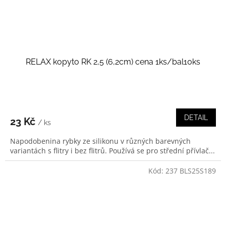
RELAX kopyto RK 2,5 (6,2cm) cena 1ks/bal10ks
DETAIL
23 Kč
/ ks
Napodobenina rybky ze silikonu v různých barevných
variantách s flitry i bez flitrů. Používá se pro střední přívlač...
Kód:
237 BLS25S189