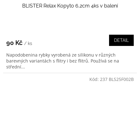
BLISTER Relax Kopyto 6,2cm 4ks v balení
DETAIL
90 Kč
/ ks
Napodobenina rybky vyrobená ze silikonu v různých
barevných variantách s flitry i bez flitrů. Používá se na
střední...
Kód:
237 BLS25F002B