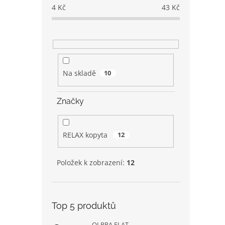
4
Kč
43
Kč
Na skladě
10
Značky
RELAX kopyta
12
Položek k zobrazení:
12
Top 5 produktů
OLPRA FLAT