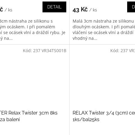
DETAIL
D
Kč
43 Kč
/ ks
/ ks
3cm nástraha ze silikonu s
Malá 3cm nástraha ze silikonu
ým ocáskem. I při pomalém
dlouhým ocáskem. I při poma
í se ocásek vlní a dráždí rybu. Je
vláčení se ocásek vlní a dráždí 
ý na...
vhodný na...
Kód:
237 VR34TS001B
Kód:
237 VR
ER Relax Twister 3cm 8ks
RELAX Twister 3/4 (3cm) c
za balení
1ks/bal25ks