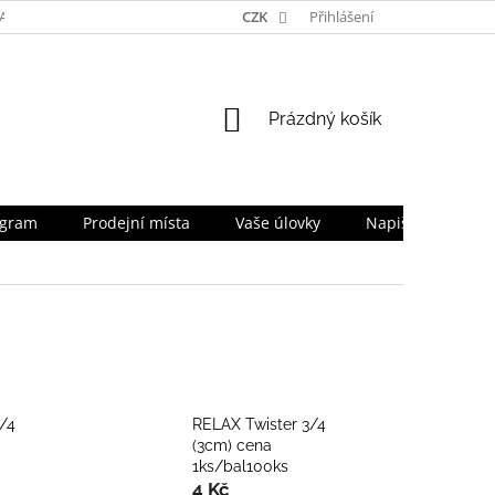
TA
NAPIŠTE NÁM
TEAM
CZK
PRO OBCHODNÍKY
Přihlášení
SLEVOV
NÁKUPNÍ
Prázdný košík
KOŠÍK
ogram
Prodejní místa
Vaše úlovky
Napište nám
/4
RELAX Twister 3/4
(3cm) cena
1ks/bal100ks
4 Kč