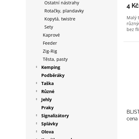
Ostatní nástrahy
4 K
Rotačky, plandavky
Malý t
Kopytá, twistre
různýc
Sety
bez fl
Kaprové
Feeder
Zig-Rig
Těsta, pasty
Kemping
Podběráky
Taška
Různé
Jehly
Praky
BLIST
Signalizátory
cena 
Splávky
Olova