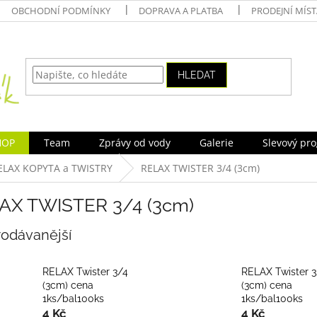
OBCHODNÍ PODMÍNKY
DOPRAVA A PLATBA
PRODEJNÍ MÍS
HLEDAT
HOP
Team
Zprávy od vody
Galerie
Slevový pr
ELAX KOPYTA a TWISTRY
RELAX TWISTER 3/4 (3cm)
AX TWISTER 3/4 (3cm)
rodávanější
RELAX Twister 3/4
RELAX Twister 3
(3cm) cena
(3cm) cena
1ks/bal100ks
1ks/bal100ks
4 Kč
4 Kč