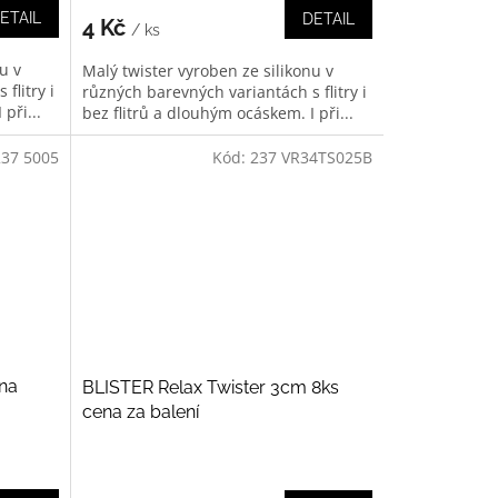
ETAIL
DETAIL
4 Kč
/ ks
u v
Malý twister vyroben ze silikonu v
flitry i
různých barevných variantách s flitry i
při...
bez flitrů a dlouhým ocáskem. I při...
237 5005
Kód:
237 VR34TS025B
ena
BLISTER Relax Twister 3cm 8ks
cena za balení