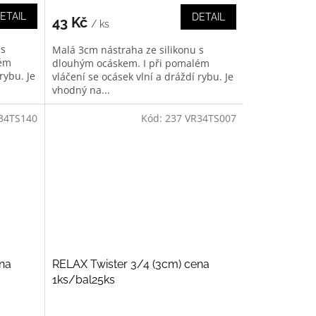
ETAIL
DETAIL
43 Kč
/ ks
 s
Malá 3cm nástraha ze silikonu s
lém
dlouhým ocáskem. I při pomalém
rybu. Je
vláčení se ocásek vlní a dráždí rybu. Je
vhodný na...
34TS140
Kód:
237 VR34TS007
ena
RELAX Twister 3/4 (3cm) cena
1ks/bal25ks