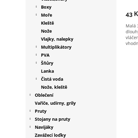
Boxy
43 
Moře
Kleště
Malá 
Nože
dlouh
vláčen
Vlajky, nalepky
vhodn
Multiplikátory
PVA
Šňůry
Lanka
Čistá voda
Nože, kleště
Oblečení
Vařiče, udírny, grily
Pruty
Stojany na pruty
Navijáky
Zavážecí loďky