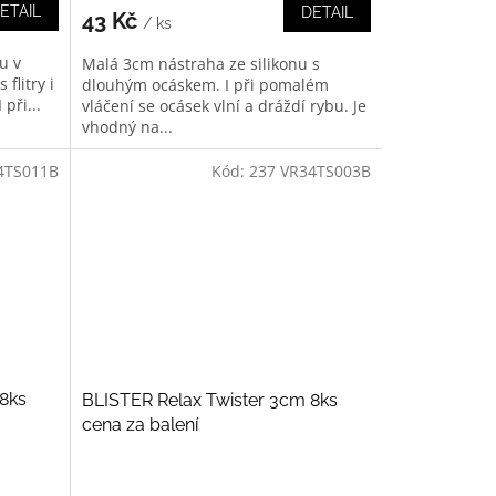
ETAIL
DETAIL
43 Kč
/ ks
u v
Malá 3cm nástraha ze silikonu s
flitry i
dlouhým ocáskem. I při pomalém
při...
vláčení se ocásek vlní a dráždí rybu. Je
vhodný na...
4TS011B
Kód:
237 VR34TS003B
 8ks
BLISTER Relax Twister 3cm 8ks
cena za balení