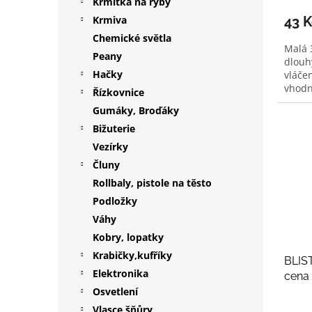
Krmítka na ryby
Krmiva
43 
Chemické světla
Malá 
Peany
dlouh
Hačky
vláčen
vhodn
Řízkovnice
Gumáky, Broďáky
Bižuterie
Vezírky
Čluny
Rollbaly, pistole na těsto
Podložky
Váhy
Kobry, lopatky
Krabičky,kufříky
BLIST
Elektronika
cena 
Osvetlení
Vlasce,šňůry