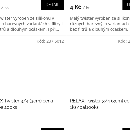
DETAIL
D
č
4 Kč
/ ks
/ ks
wister vyroben ze silikonu v
Malý twister vyroben ze silikon
h barevných variantách s flitry i
různých barevných variantách s 
itrů a dlouhým ocáskem. I při...
bez flitrů a dlouhým ocáskem. I 
Kód:
237 5012
Kód:
 Twister 3/4 (3cm) cena
RELAX Twister 3/4 (3cm) c
bal100ks
1ks/bal100ks