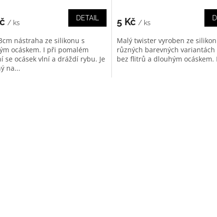
DETAIL
D
Kč
5 Kč
/ ks
/ ks
3cm nástraha ze silikonu s
Malý twister vyroben ze silikon
ým ocáskem. I při pomalém
různých barevných variantách s 
í se ocásek vlní a dráždí rybu. Je
bez flitrů a dlouhým ocáskem. I 
ý na...
O
v
l
á
d
a
c
í
p
r
v
k
y
v