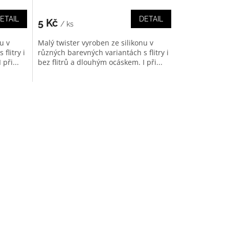
ETAIL
DETAIL
5 Kč
/ ks
u v
Malý twister vyroben ze silikonu v
flitry i
různých barevných variantách s flitry i
při...
bez flitrů a dlouhým ocáskem. I při...