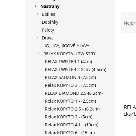
p
Nástrahy
a
Boilies
Ř
n
a
Doplňky
Nejpr
e
z
Pelety
l
e
Dravci
V
n
JIG, JIGY, JIGOVÉ HLAVY
ý
í
RELAX KOPYTA a TWISTRY
p
p
i
r
RELAX TWISTER 1 (4cm)
s
o
RELAX TWISTER 2 2chv (4,5cm)
p
d
RELAX SALMON 3 (7,5cm)
r
u
Relax KOPYTO 3 - (7,5cm)
o
k
RELAX DIAMOND 2,5-(6,2cm)
d
t
Relax KOPYTO 1 - (2,5cm)
u
ů
RELAX
k
Relax KOPYTO 2,5 - (6,2cm)
1ks/
t
Relax KOPYTO 2 - (5cm)
ů
Relax KOPYTO 4-L - (10cm)
Relax KOPYTO 6 - (15cm)