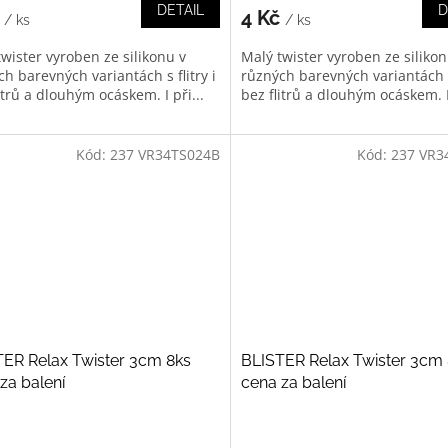
DETAIL
D
č
4 Kč
/ ks
/ ks
wister vyroben ze silikonu v
Malý twister vyroben ze silikon
h barevných variantách s flitry i
různých barevných variantách s 
itrů a dlouhým ocáskem. I při...
bez flitrů a dlouhým ocáskem. I 
Kód:
237 VR34TS024B
Kód:
237 VR3
ER Relax Twister 3cm 8ks
BLISTER Relax Twister 3cm
za balení
cena za balení