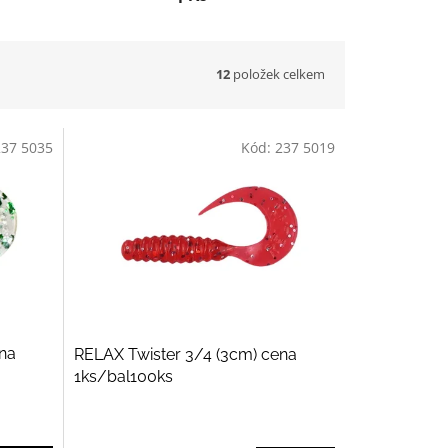
12
položek celkem
237 5035
Kód:
237 5019
ena
RELAX Twister 3/4 (3cm) cena
1ks/bal100ks