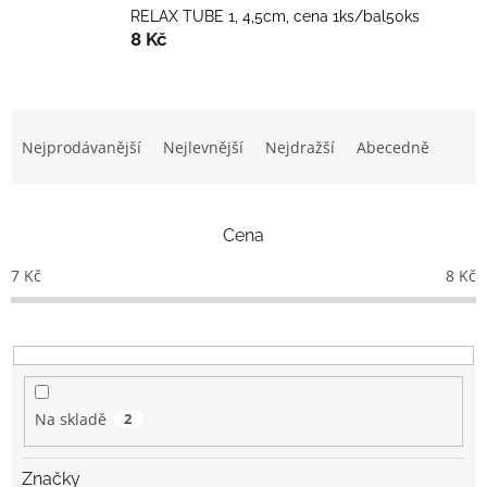
RELAX TUBE 1, 4,5cm, cena 1ks/bal50ks
8 Kč
Ř
a
Nejprodávanější
Nejlevnější
Nejdražší
Abecedně
z
e
n
Cena
í
p
7
Kč
8
Kč
r
o
d
u
k
t
Na skladě
2
ů
Značky