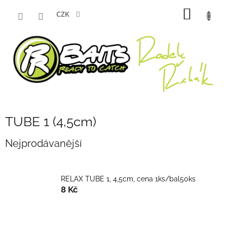
Přejít
NÁKUP
na
CZK
obsah
KOŠÍK
TUBE 1 (4,5cm)
Nejprodávanější
RELAX TUBE 1, 4,5cm, cena 1ks/bal50ks
8 Kč