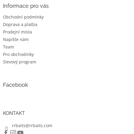
a
a
Informace pro vás
c
t
í
Obchodní podmínky
í
p
Doprava a platba
r
v
Prodejní místa
k
Napište nám
y
Team
v
ý
Pro obchodníky
p
Slevový program
i
s
u
Facebook
KONTAKT
rrbaits@rrbaits.com