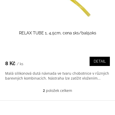
RELAX TUBE 1, 4,5cm, cena 1ks/bal50ks
DETAIL
8 Kč
/ ks
Malá silikonová dutá návnada ve tvaru chobotnice v různých
barevných kombinacích. Nástraha lze zatížit vložením...
2
položek celkem
O
v
l
Z
á
á
d
p