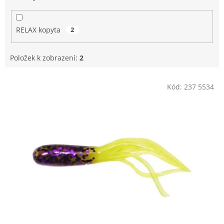
RELAX kopyta
2
Položek k zobrazení:
2
V
Kód:
237 5534
ý
p
i
s
p
r
o
d
u
k
t
ů