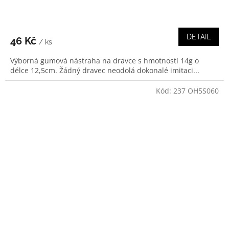
DETAIL
46 Kč
/ ks
Výborná gumová nástraha na dravce s hmotností 14g o
délce 12,5cm. Žádný dravec neodolá dokonalé imitaci...
Kód:
237 OH5S060