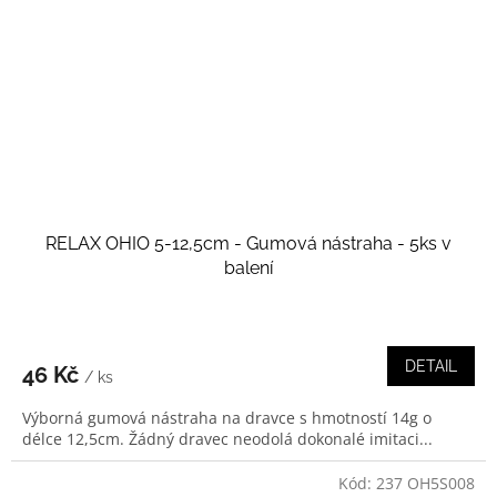
RELAX OHIO 5-12,5cm - Gumová nástraha - 5ks v
balení
DETAIL
46 Kč
/ ks
Výborná gumová nástraha na dravce s hmotností 14g o
délce 12,5cm. Žádný dravec neodolá dokonalé imitaci...
Kód:
237 OH5S008