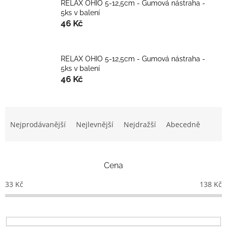
RELAX OHIO 5-12,5cm - Gumová nástraha -
5ks v balení
46 Kč
RELAX OHIO 5-12,5cm - Gumová nástraha -
5ks v balení
46 Kč
Ř
a
Nejprodávanější
Nejlevnější
Nejdražší
Abecedně
z
e
n
Cena
í
p
33
Kč
138
Kč
r
o
d
u