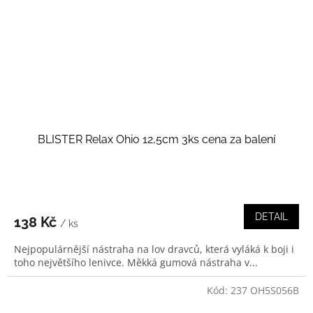
BLISTER Relax Ohio 12,5cm 3ks cena za balení
DETAIL
138 Kč
/ ks
Nejpopulárnější nástraha na lov dravců, která vyláká k boji i
toho největšího lenivce. Měkká gumová nástraha v...
Kód:
237 OH5S056B