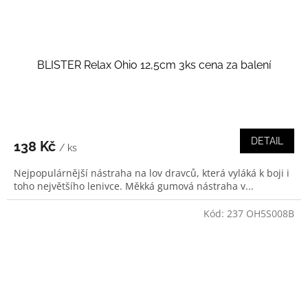
BLISTER Relax Ohio 12,5cm 3ks cena za balení
DETAIL
138 Kč
/ ks
Nejpopulárnější nástraha na lov dravců, která vyláká k boji i
toho největšího lenivce. Měkká gumová nástraha v...
Kód:
237 OH5S008B