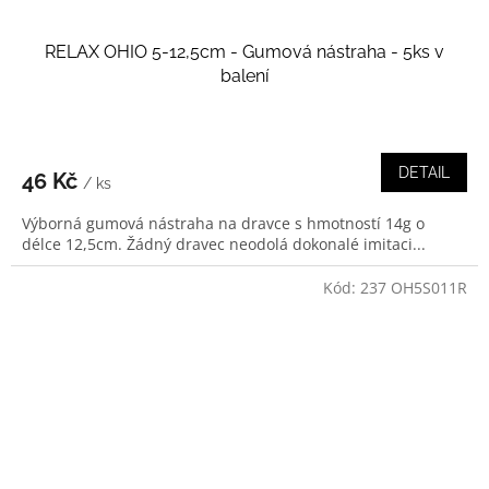
RELAX OHIO 5-12,5cm - Gumová nástraha - 5ks v
balení
DETAIL
46 Kč
/ ks
Výborná gumová nástraha na dravce s hmotností 14g o
délce 12,5cm. Žádný dravec neodolá dokonalé imitaci...
Kód:
237 OH5S011R