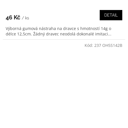
DETAIL
46 Kč
/ ks
Výborná gumová nástraha na dravce s hmotností 14g o
délce 12,5cm. Žádný dravec neodolá dokonalé imitaci...
Kód:
237 OH5S142B