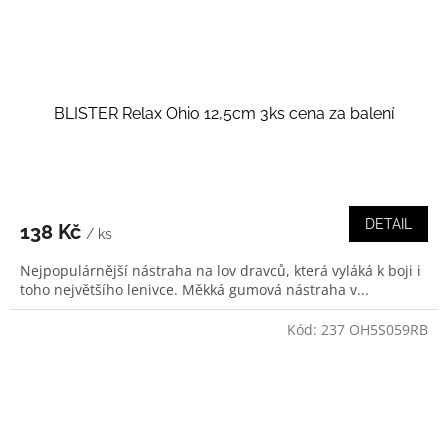
BLISTER Relax Ohio 12,5cm 3ks cena za balení
DETAIL
138 Kč
/ ks
Nejpopulárnější nástraha na lov dravců, která vyláká k boji i
toho největšího lenivce. Měkká gumová nástraha v...
Kód:
237 OH5S059RB