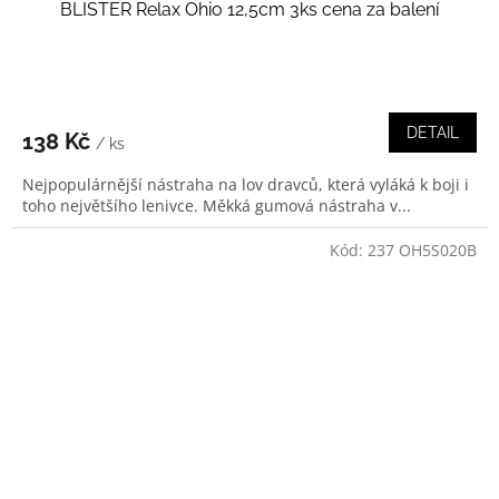
BLISTER Relax Ohio 12,5cm 3ks cena za balení
DETAIL
138 Kč
/ ks
Nejpopulárnější nástraha na lov dravců, která vyláká k boji i
toho největšího lenivce. Měkká gumová nástraha v...
Kód:
237 OH5S020B