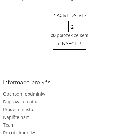
NAČÍST DALŠÍ 2
S
1
2
t
O
r
20
položek celkem
v
á
l
NAHORU
n
á
k
o
d
v
Z
a
á
c
á
n
í
p
í
p
a
Informace pro vás
r
t
v
Obchodní podmínky
í
k
Doprava a platba
y
v
Prodejní místa
ý
Napište nám
p
Team
i
s
Pro obchodníky
u