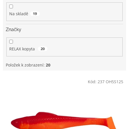
k
t
Na skladě
19
ů
Značky
RELAX kopyta
20
Položek k zobrazení:
20
V
Kód:
237 OH5S125
ý
p
i
s
p
r
o