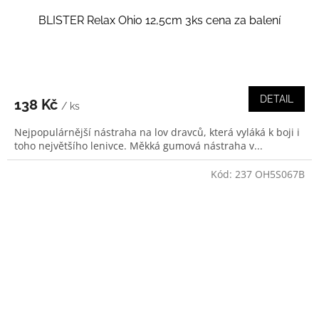
BLISTER Relax Ohio 12,5cm 3ks cena za balení
DETAIL
138 Kč
/ ks
Nejpopulárnější nástraha na lov dravců, která vyláká k boji i
toho největšího lenivce. Měkká gumová nástraha v...
Kód:
237 OH5S067B