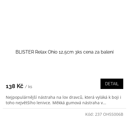
BLISTER Relax Ohio 12,5cm 3ks cena za balení
DETAIL
138 Kč
/ ks
Nejpopulárnější nástraha na lov dravců, která vyláká k boji i
toho největšího lenivce. Měkká gumová nástraha v...
Kód:
237 OH5S006B