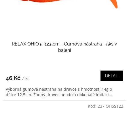
d
u
k
t
ů
RELAX OHIO 5-12,5cm - Gumová nástraha - 5ks v
balení
DETAIL
46 Kč
/ ks
Výborná gumová nástraha na dravce s hmotností 14g o
délce 12,5cm. Žádný dravec neodolá dokonalé imitaci...
Kód:
237 OH5S122