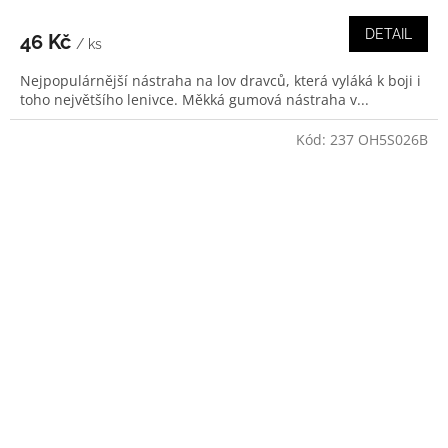
DETAIL
46 Kč
/ ks
Nejpopulárnější nástraha na lov dravců, která vyláká k boji i
toho největšího lenivce. Měkká gumová nástraha v...
Kód:
237 OH5S026B