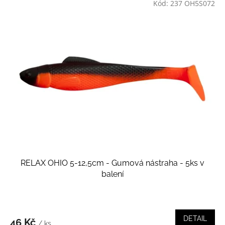
Kód:
237 OH5S072
RELAX OHIO 5-12,5cm - Gumová nástraha - 5ks v
balení
DETAIL
46 Kč
/ ks