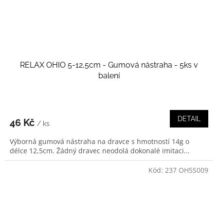
RELAX OHIO 5-12,5cm - Gumová nástraha - 5ks v
balení
DETAIL
46 Kč
/ ks
Výborná gumová nástraha na dravce s hmotností 14g o
délce 12,5cm. Žádný dravec neodolá dokonalé imitaci...
Kód:
237 OH5S009