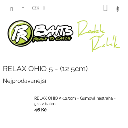
Přejít
NÁKUP
na
CZK
obsah
KOŠÍK
RELAX OHIO 5 - (12,5cm)
Nejprodávanější
RELAX OHIO 5-12,5cm - Gumová nástraha -
5ks v balení
46 Kč