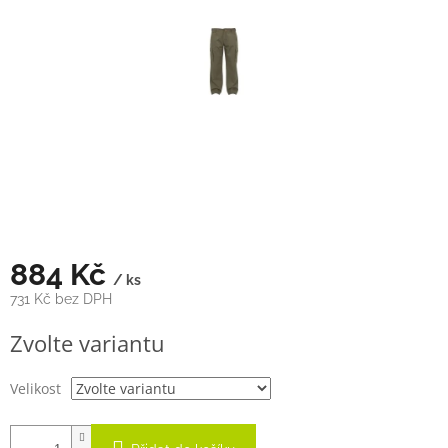
hvězdiček.
884 Kč
/ ks
731 Kč bez DPH
Měrná
Zvolte variantu
cena:
Velikost