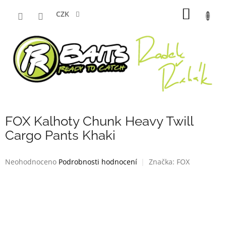
Přejít
NÁKUP
na
CZK
obsah
KOŠÍK
FOX Kalhoty Chunk Heavy Twill
Cargo Pants Khaki
Průměrné
Neohodnoceno
Podrobnosti hodnocení
Značka:
FOX
hodnocení
produktu
je
0,0
z
5