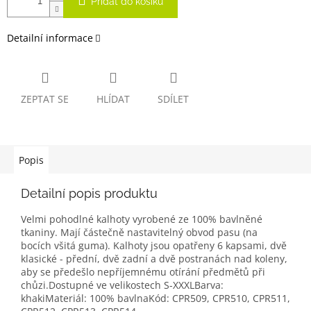
Přidat do košíku
Detailní informace
ZEPTAT SE
HLÍDAT
SDÍLET
Popis
Detailní popis produktu
Velmi pohodlné kalhoty vyrobené ze 100% bavlněné
tkaniny. Mají částečně nastavitelný obvod pasu (na
bocích všitá guma). Kalhoty jsou opatřeny 6 kapsami, dvě
klasické - přední, dvě zadní a dvě postranách nad koleny,
aby se předešlo nepříjemnému otírání předmětů při
chůzi.Dostupné ve velikostech S-XXXLBarva:
khakiMateriál: 100% bavlnaKód: CPR509, CPR510, CPR511,