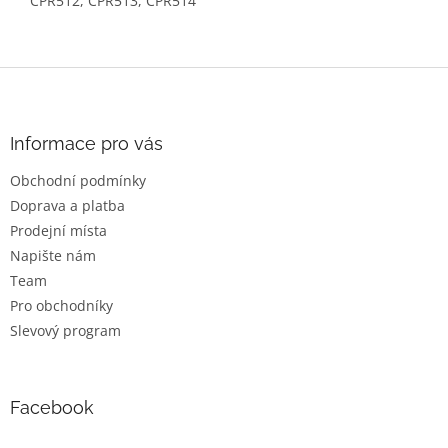
CPR512, CPR513, CPR514
Z
á
p
a
Informace pro vás
t
Obchodní podmínky
í
Doprava a platba
Prodejní místa
Napište nám
Team
Pro obchodníky
Slevový program
Facebook